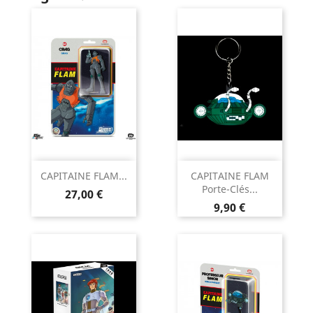
CAPITAINE FLAM...
CAPITAINE FLAM
Porte-Clés...
Prix
27,00 €
Prix
9,90 €