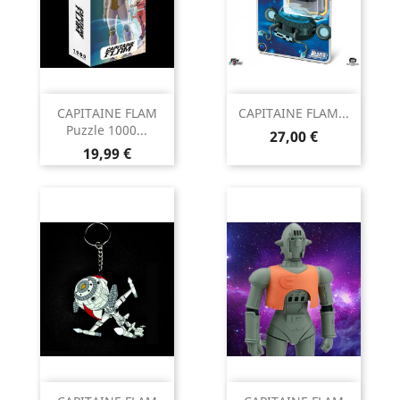
CAPITAINE FLAM
CAPITAINE FLAM...
Puzzle 1000...
Prix
27,00 €
Prix
19,99 €