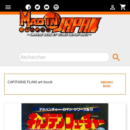
Facebook
Twitter
YouTube
Instagram
shopping_cart



CAPITAINE FLAM art book