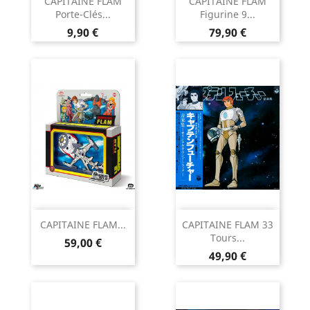
CAPITAINE FLAM
CAPITAINE FLAM
Porte-Clés...
Figurine 9...
Prix
Prix
9,90 €
79,90 €
CAPITAINE FLAM...
CAPITAINE FLAM 33
Tours...
Prix
59,00 €
Prix
49,90 €