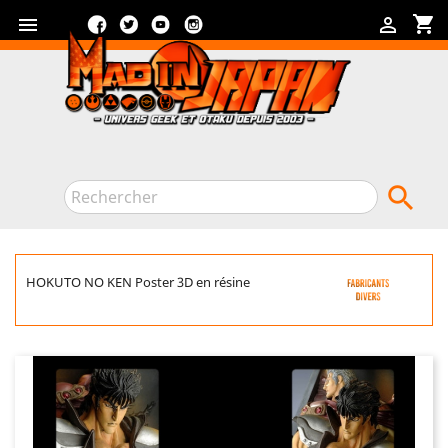
Facebook
Twitter
YouTube
Instagram
shopping_cart



HOKUTO NO KEN Poster 3D en résine