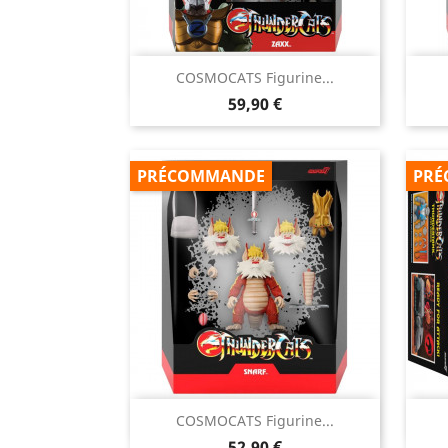

COSMOCATS Figurine...
Aperçu rapide
Prix
59,90 €
PRÉCOMMANDE
PRÉ

COSMOCATS Figurine...
Aperçu rapide
Prix
52,90 €