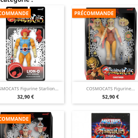
COMMANDE
PRÉCOMMANDE


MOCATS Figurine Starlion...
COSMOCATS Figurine...
Aperçu rapide
Aperçu rapide
Prix
Prix
32,90 €
52,90 €
COMMANDE