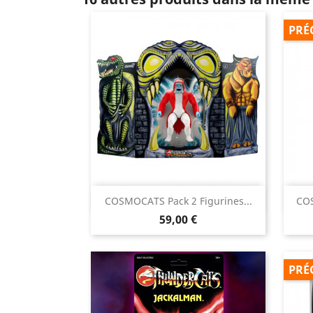
PRÉ

COSMOCATS Pack 2 Figurines...
COS
Aperçu rapide
Prix
59,00 €
PRÉ