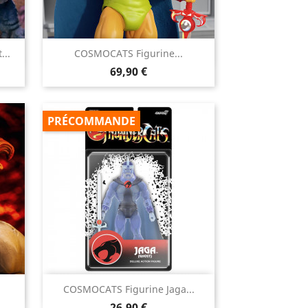

..
COSMOCATS Figurine...
Aperçu rapide
Prix
69,90 €
PRÉCOMMANDE

COSMOCATS Figurine Jaga...
Aperçu rapide
Prix
26,90 €