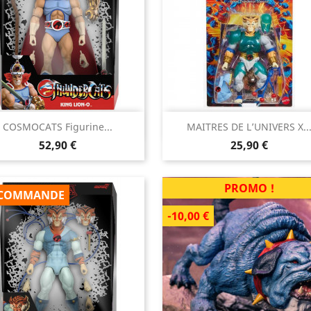


COSMOCATS Figurine...
MAITRES DE L’UNIVERS X..
Aperçu rapide
Aperçu rapide
Prix
Prix
52,90 €
25,90 €
PROMO !
COMMANDE
-10,00 €