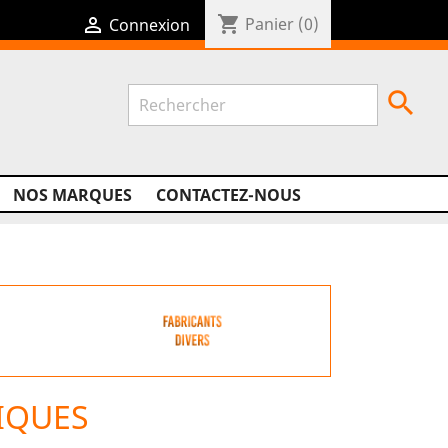
shopping_cart

Panier
(0)
Connexion

NOS MARQUES
CONTACTEZ-NOUS
IQUES