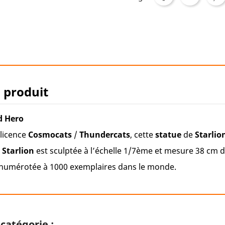
u produit
d Hero
licence
Cosmocats
/
Thundercats
, cette
statue
de
Starlio
 Starlion
est sculptée à l’échelle 1/7ème et mesure 38 cm 
e, numérotée à 1000 exemplaires dans le monde.
catégorie :