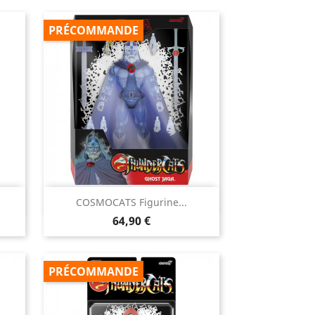
PRÉCOMMANDE

COSMOCATS Figurine...
Aperçu rapide
Prix
64,90 €
PRÉCOMMANDE