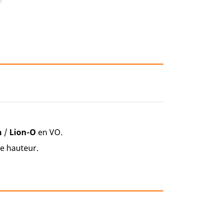
n
/
Lion-O
en VO.
de hauteur.