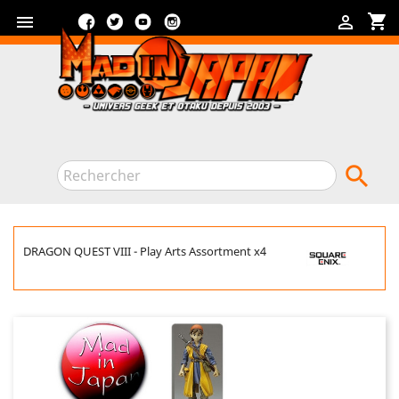
Facebook
Twitter
YouTube
Instagram
shopping_cart



DRAGON QUEST VIII - Play Arts Assortment x4