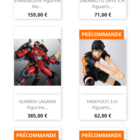
EVANGELION Figurine
SAKAMOTO DAYS S.H.
Rei...
Figuarts...
Prix
Prix
159,00 €
71,00 €
PRÉCOMMANDE
GURREN LAGANN
HAIKYUU!! S.H.
Figurine...
Figuarts...
Prix
Prix
385,00 €
62,00 €
PRÉCOMMANDE
PRÉCOMMANDE