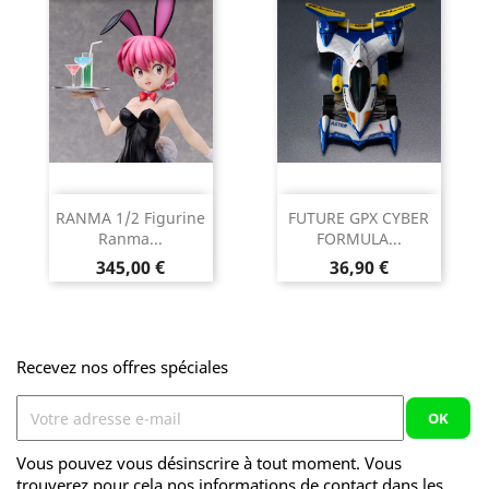
RANMA 1/2 Figurine
FUTURE GPX CYBER
Ranma...
FORMULA...
Prix
Prix
345,00 €
36,90 €
Recevez nos offres spéciales
Vous pouvez vous désinscrire à tout moment. Vous
trouverez pour cela nos informations de contact dans les