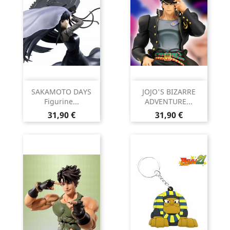
SAKAMOTO DAYS
JOJO'S BIZARRE
Figurine...
ADVENTURE...
Prix
Prix
31,90 €
31,90 €