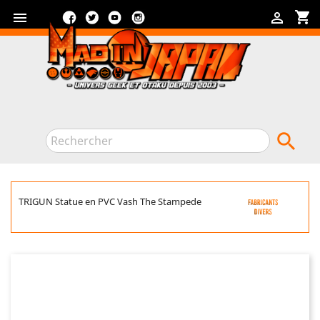
Facebook
Twitter
YouTube
Instagram
shopping_cart



TRIGUN Statue en PVC Vash The Stampede