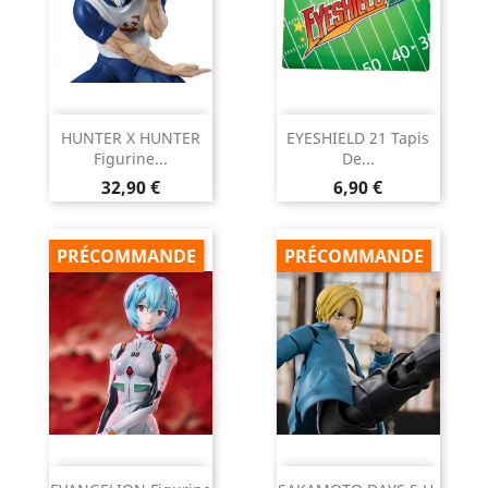
HUNTER X HUNTER
EYESHIELD 21 Tapis
Figurine...
De...
Prix
Prix
32,90 €
6,90 €
PRÉCOMMANDE
PRÉCOMMANDE