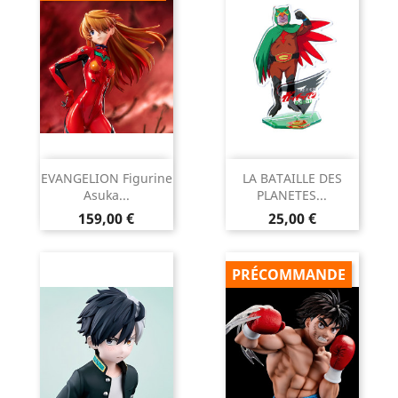
EVANGELION Figurine
LA BATAILLE DES
Asuka...
PLANETES...
Prix
Prix
159,00 €
25,00 €
PRÉCOMMANDE