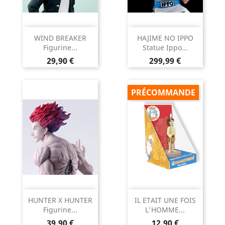
WIND BREAKER
HAJIME NO IPPO
Figurine...
Statue Ippo...
Prix
Prix
29,90 €
299,99 €
PRÉCOMMANDE
HUNTER X HUNTER
IL ETAIT UNE FOIS
Figurine...
L'HOMME...
Prix
Prix
39,90 €
12,90 €