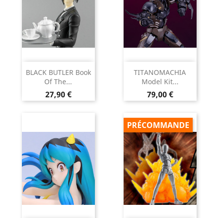
BLACK BUTLER Book
TITANOMACHIA
Of The...
Model Kit...
Prix
Prix
27,90 €
79,00 €
PRÉCOMMANDE