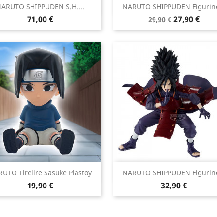


ARUTO SHIPPUDEN S.H....
NARUTO SHIPPUDEN Figurine
Aperçu rapide
Aperçu rapide
Prix
Prix
Prix
71,00 €
27,90 €
29,90 €
de
base


UTO Tirelire Sasuke Plastoy
NARUTO SHIPPUDEN Figurine
Aperçu rapide
Aperçu rapide
Prix
Prix
19,90 €
32,90 €