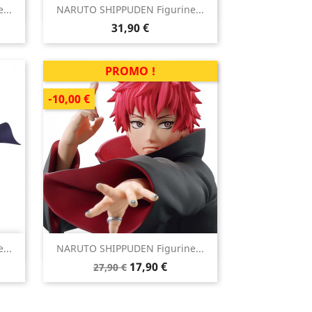

...
NARUTO SHIPPUDEN Figurine...
Aperçu rapide
Prix
31,90 €
PROMO !
-10,00 €

...
NARUTO SHIPPUDEN Figurine...
Aperçu rapide
Prix
Prix
17,90 €
27,90 €
de
base