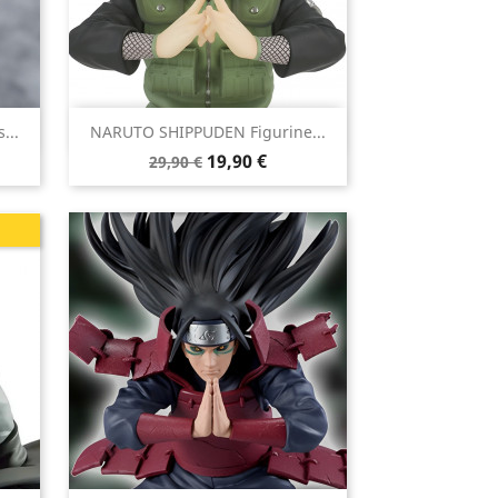

...
NARUTO SHIPPUDEN Figurine...
Aperçu rapide
Prix
Prix
19,90 €
29,90 €
de
base