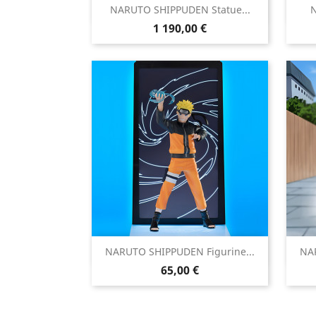

NARUTO SHIPPUDEN Statue...
N
Aperçu rapide
Prix
1 190,00 €

NARUTO SHIPPUDEN Figurine...
NAR
Aperçu rapide
Prix
65,00 €