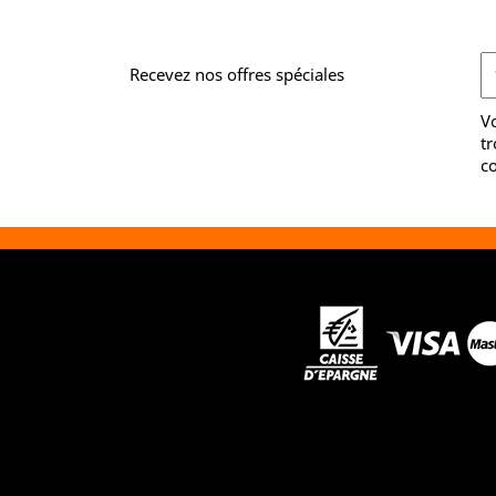
Recevez nos offres spéciales
V
tr
co