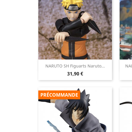

NARUTO SH Figuarts Naruto...
NAR
Aperçu rapide
Prix
31,90 €
PRÉCOMMANDE