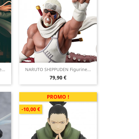

...
NARUTO SHIPPUDEN Figurine...
Aperçu rapide
Prix
79,90 €
PROMO !
-10,00 €