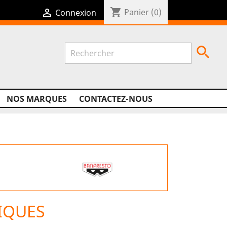
shopping_cart

Panier
(0)
Connexion

NOS MARQUES
CONTACTEZ-NOUS
IQUES