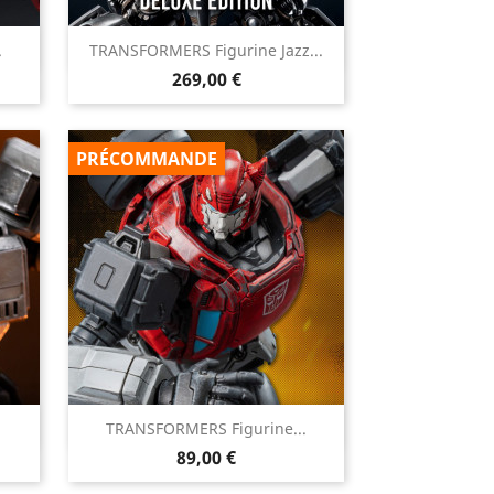

.
TRANSFORMERS Figurine Jazz...
Aperçu rapide
Prix
269,00 €
PRÉCOMMANDE

TRANSFORMERS Figurine...
Aperçu rapide
Prix
89,00 €