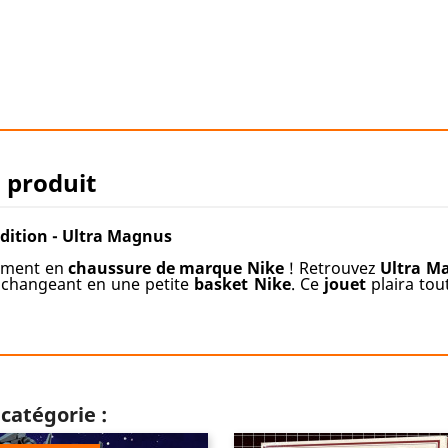
u produit
ition - Ultra Magnus
rment en
chaussure de marque Nike
! Retrouvez
Ultra M
changeant en une petite
basket Nike
. Ce
jouet
plaira tou
catégorie :