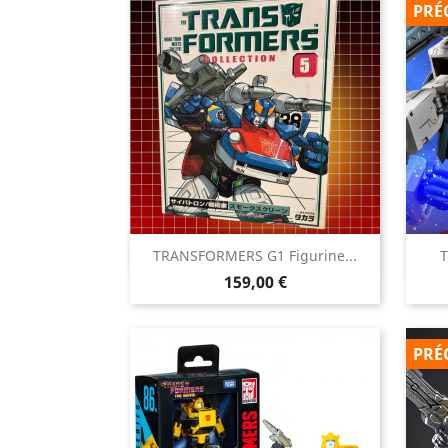
PRÉ

TRANSFORMERS G1 Figurine...
T
Aperçu rapide
Prix
159,00 €
PRÉ