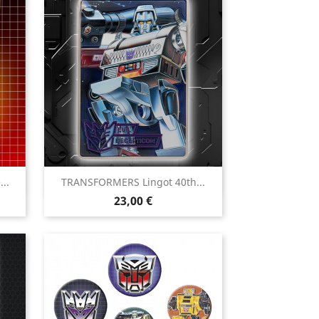

..
TRANSFORMERS Lingot 40th...
Aperçu rapide
Prix
23,00 €