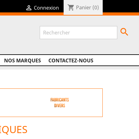
shopping_cart

Panier
(0)
Connexion

NOS MARQUES
CONTACTEZ-NOUS
IQUES