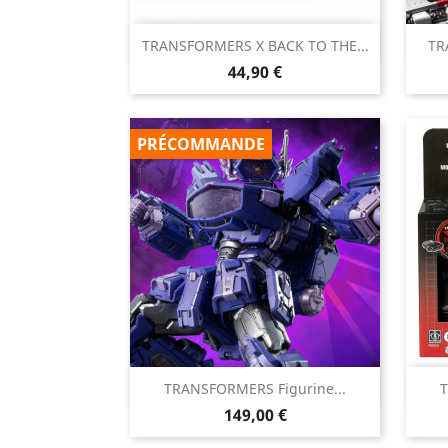

TRANSFORMERS X BACK TO THE...
TR
Aperçu rapide
Prix
44,90 €
PRÉCOMMANDE

TRANSFORMERS Figurine...
T
Aperçu rapide
Prix
149,00 €