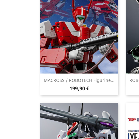

MACROSS / ROBOTECH Figurine...
ROBO
Aperçu rapide
Prix
199,90 €