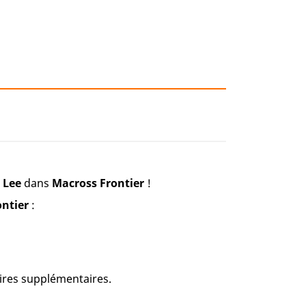
 Lee
dans
Macross Frontier
!
ontier
:
ires supplémentaires.