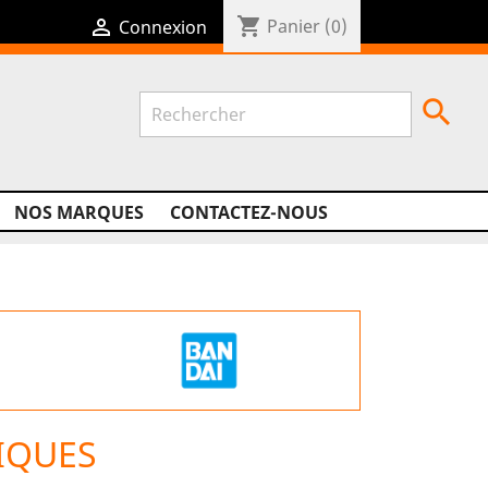
shopping_cart

Panier
(0)
Connexion

NOS MARQUES
CONTACTEZ-NOUS
IQUES