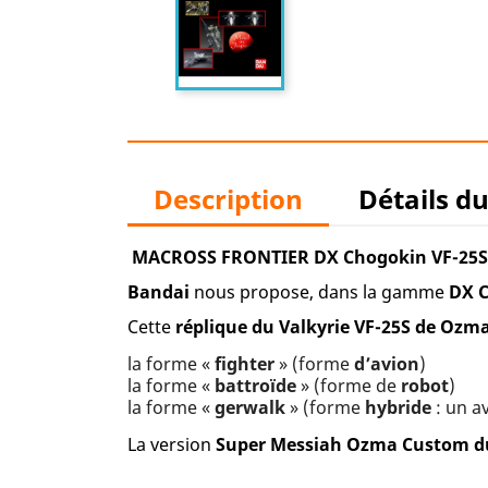
Description
Détails d
M
ACROSS FRONTIER DX Chogokin VF-25
Bandai
nous propose, dans la gamme
DX
Cette
réplique du Valkyrie
VF-25S de Ozm
la forme «
fighter
» (forme
d’avion
)
la forme «
battroïde
» (forme de
robot
)
la forme «
gerwalk
» (forme
hybride
: un a
La version
Super Messiah Ozma Custom d