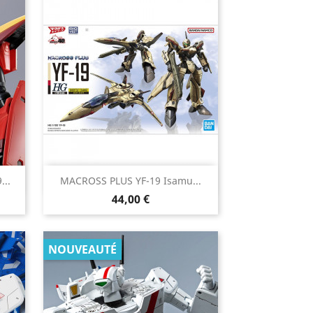

...
MACROSS PLUS YF-19 Isamu...
Aperçu rapide
Prix
44,00 €
NOUVEAUTÉ