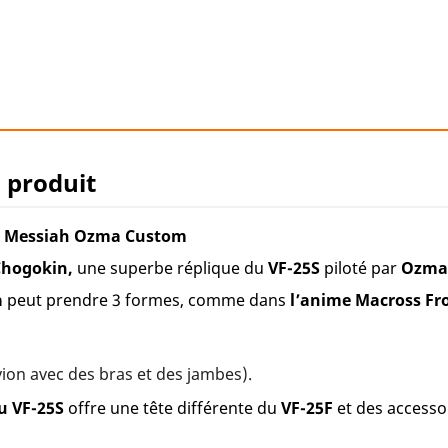
u produit
S Messiah Ozma Custom
Chogokin,
une superbe réplique du
VF-25S
piloté par
Ozma
a
peut prendre 3 formes, comme dans
l’anime Macross Fr
vion avec des bras et des jambes).
u VF-25S
offre une tête différente du
VF-25F
et des accesso