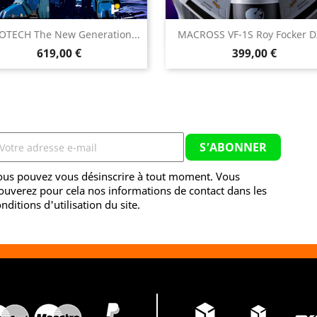


TECH The New Generation...
MACROSS VF-1S Roy Focker DX
Aperçu rapide
Aperçu rapide
Prix
Prix
619,00 €
399,00 €
ous pouvez vous désinscrire à tout moment. Vous
ouverez pour cela nos informations de contact dans les
nditions d'utilisation du site.