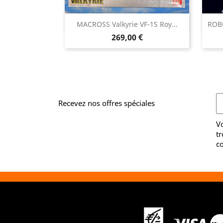

MACROSS Valkyrie VF-1S Roy...
ROBO
Aperçu rapide
Prix
269,00 €
Recevez nos offres spéciales
V
tr
co