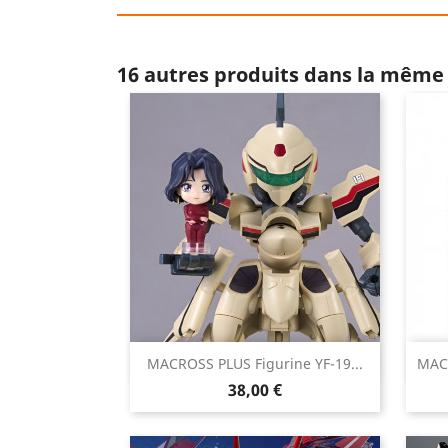
16 autres produits dans la même 

MACROSS PLUS Figurine YF-19...
MACR
Aperçu rapide
Prix
38,00 €