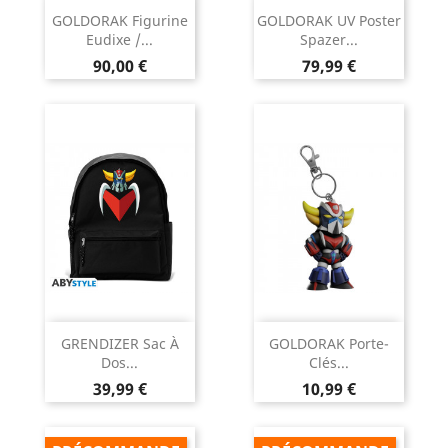
GOLDORAK Figurine
GOLDORAK UV Poster
Eudixe /...
Spazer...
Prix
Prix
90,00 €
79,99 €
GRENDIZER Sac À
GOLDORAK Porte-
Dos...
Clés...
Prix
Prix
39,99 €
10,99 €