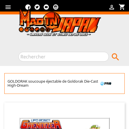
Facebook
Twitter
YouTube
Instagram
shopping_cart



GOLDORAK soucoupe éjectable de Goldorak Die-Cast
High-Dream