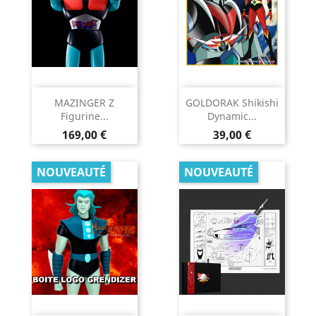
MAZINGER Z
GOLDORAK Shikishi
Figurine...
Dynamic...
Prix
Prix
169,00 €
39,00 €
NOUVEAUTÉ
NOUVEAUTÉ