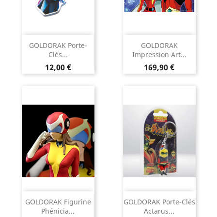
GOLDORAK Porte-
GOLDORAK
Clés...
Impression Art...
Prix
Prix
12,00 €
169,90 €
GOLDORAK Figurine
GOLDORAK Porte-Clés
Phénicia...
Actarus...