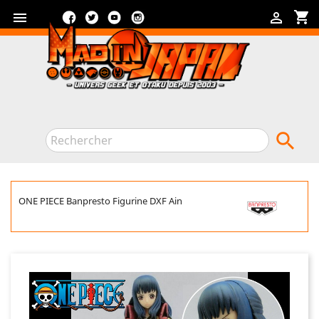
Facebook
Twitter
YouTube
Instagram
shopping_cart



ONE PIECE Banpresto Figurine DXF Ain