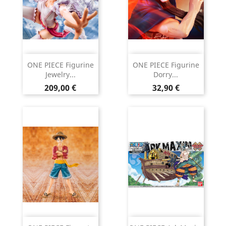
ONE PIECE Figurine
ONE PIECE Figurine
Jewelry...
Dorry...
Prix
Prix
209,00 €
32,90 €