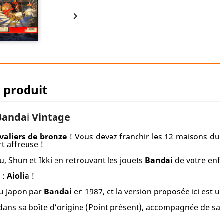

u produit
 Bandai Vintage
valiers de bronze
! Vous devez franchir les 12 maisons du
 affreuse !
u, Shun et Ikki en retrouvant les jouets
Bandai
de votre enf
n
:
Aiolia
!
au Japon par
Bandai
en 1987, et la version proposée ici est 
dans sa boîte d’origine (Point présent), accompagnée de sa