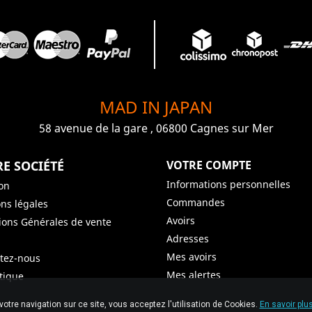
MAD IN JAPAN
58 avenue de la gare , 06800 Cagnes sur Mer
E SOCIÉTÉ
VOTRE COMPTE
Informations personnelles
son
Commandes
ns légales
Avoirs
ions Générales de vente
Adresses
Mes avoirs
tez-nous
Mes alertes
tique
© 2026 Graiet Mehdi & Geelen
votre navigation sur ce site, vous acceptez l'utilisation de Cookies.
En savoir plus