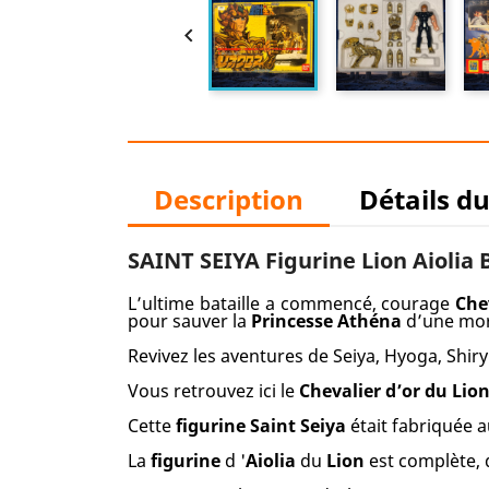

Description
Détails d
SAINT SEIYA Figurine Lion Aiolia
L’ultime bataille a commencé, courage
Che
pour sauver la
Princesse Athéna
d’une mort
Revivez les aventures de Seiya, Hyoga, Shiry
Vous retrouvez ici le
Chevalier d’or du Lio
Cette
figurine Saint Seiya
était fabriquée 
La
figurine
d '
Aiolia
du
Lion
est complète, 