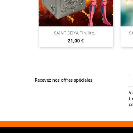

SAINT SEIYA Tirelire...
S
Aperçu rapide
Prix
21,00 €
Recevez nos offres spéciales
V
tr
co