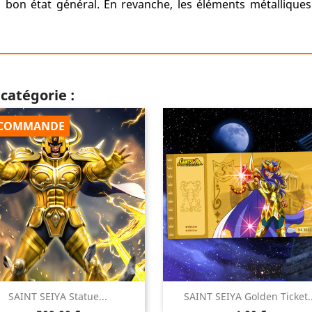
n bon état général. En revanche, les éléments métallique
catégorie :
COMMANDE


SAINT SEIYA Statue...
SAINT SEIYA Golden Ticket..
Aperçu rapide
Aperçu rapide