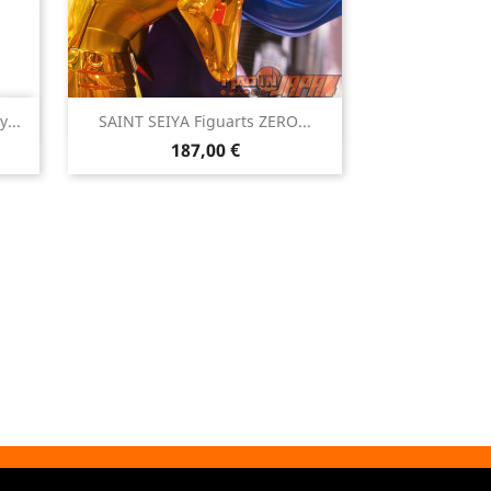

...
SAINT SEIYA Figuarts ZERO...
Aperçu rapide
Prix
187,00 €