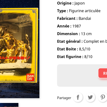
Origine :
Japon
Type :
Figurine articulée
Fabricant :
Bandai
Année :
1987
Dimension :
13 cm
Etat général :
Complet en b
Etat Boite :
8,5/10
Etat figurine :
8/10
R
Partager