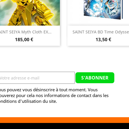


AINT SEIYA Myth Cloth EX...
SAINT SEIYA BD Time Odyssey
Aperçu rapide
Aperçu rapide
Prix
Prix
185,00 €
13,50 €
ous pouvez vous désinscrire à tout moment. Vous
ouverez pour cela nos informations de contact dans les
nditions d'utilisation du site.