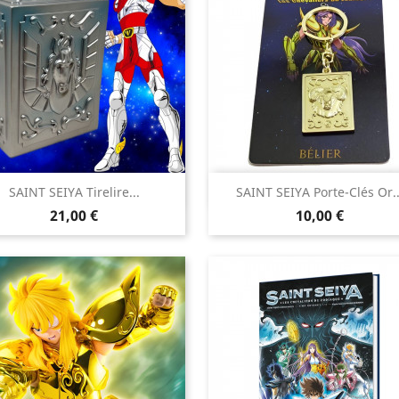


SAINT SEIYA Tirelire...
SAINT SEIYA Porte-Clés Or..
Aperçu rapide
Aperçu rapide
Prix
Prix
21,00 €
10,00 €