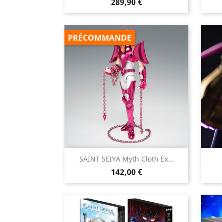
Prix
289,90 €
PRÉCOMMANDE

SAINT SEIYA Myth Cloth Ex...
Aperçu rapide
Prix
142,00 €