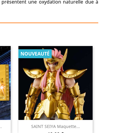
s présentent une oxydation naturelle due à
NOUVEAUTÉ

.
SAINT SEIYA Maquette...
Aperçu rapide