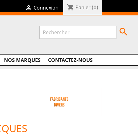
shopping_cart

Panier
(0)
Connexion

NOS MARQUES
CONTACTEZ-NOUS
IQUES