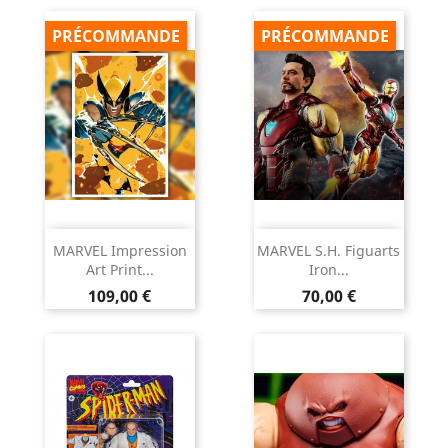
PRÉCOMMANDE
PRÉCOMMANDE
MARVEL Impression
MARVEL S.H. Figuarts
Art Print...
Iron...
Prix
Prix
109,00 €
70,00 €