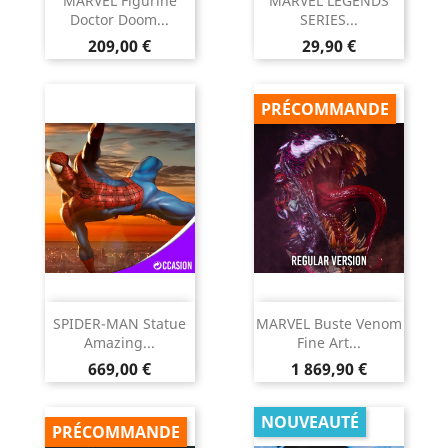
MARVEL Figurine
MARVEL LEGENDS
Doctor Doom...
SERIES...
Prix
Prix
209,00 €
29,90 €
PRÉCOMMANDE
SPIDER-MAN Statue
MARVEL Buste Venom
Amazing...
Fine Art...
Prix
Prix
669,00 €
1 869,90 €
NOUVEAUTÉ
PRÉCOMMANDE