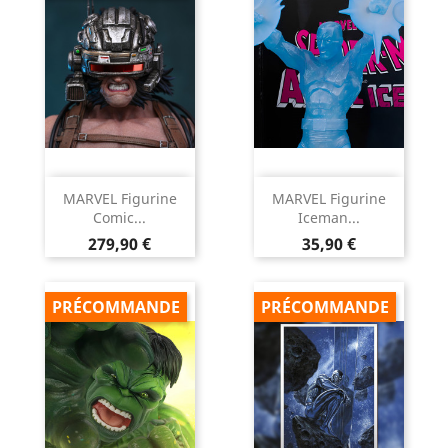
MARVEL Figurine
MARVEL Figurine
Comic...
Iceman...
Prix
Prix
279,90 €
35,90 €
PRÉCOMMANDE
PRÉCOMMANDE