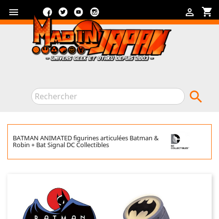
Facebook
Twitter
YouTube
Instagram
shopping_cart



BATMAN ANIMATED figurines articulées Batman &
Robin + Bat Signal DC Collectibles