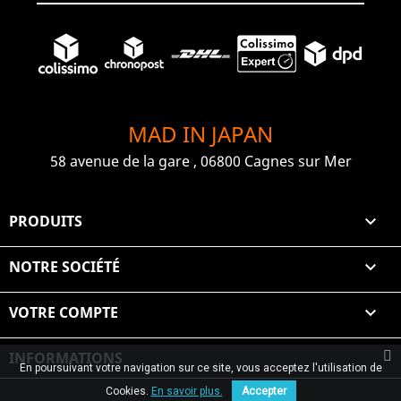
MAD IN JAPAN
58 avenue de la gare , 06800 Cagnes sur Mer
PRODUITS

NOTRE SOCIÉTÉ

VOTRE COMPTE

INFORMATIONS
En poursuivant votre navigation sur ce site, vous acceptez l'utilisation de
© 2026 Graiet Mehdi & Geelen
Cookies.
En savoir plus.
Accepter