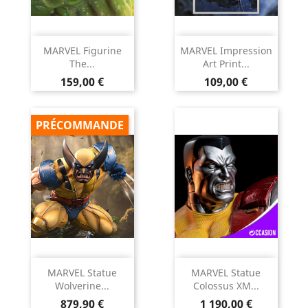
MARVEL Figurine
MARVEL Impression
The...
Art Print...
Prix
Prix
159,00 €
109,00 €
PRÉCOMMANDE
MARVEL Statue
MARVEL Statue
Wolverine...
Colossus XM...
Prix
Prix
879,90 €
1 190,00 €