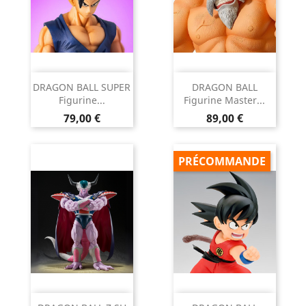
DRAGON BALL SUPER
DRAGON BALL
Figurine...
Figurine Master...
Prix
Prix
79,00 €
89,00 €
PRÉCOMMANDE