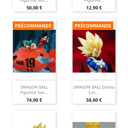
Figurine Son...
Figurine...
Prix
Prix
50,00 €
12,90 €
PRÉCOMMANDE
PRÉCOMMANDE
DRAGON BALL
DRAGON BALL Daima
Figurine Son...
S.H....
Prix
Prix
74,00 €
58,00 €