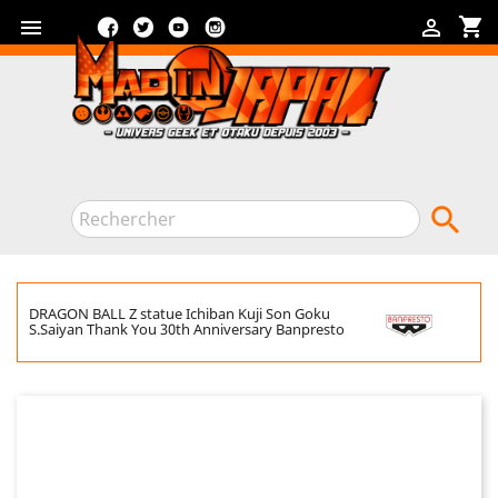
Facebook
Twitter
YouTube
Instagram
shopping_cart



DRAGON BALL Z statue Ichiban Kuji Son Goku
S.Saiyan Thank You 30th Anniversary Banpresto