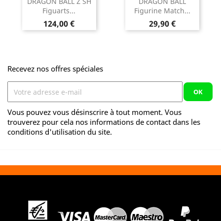
DRAGON BALL Z SH
DRAGON BALL
Figuarts...
Figurine Match...
Prix
Prix
124,00 €
29,90 €
Recevez nos offres spéciales
Vous pouvez vous désinscrire à tout moment. Vous
trouverez pour cela nos informations de contact dans les
conditions d'utilisation du site.