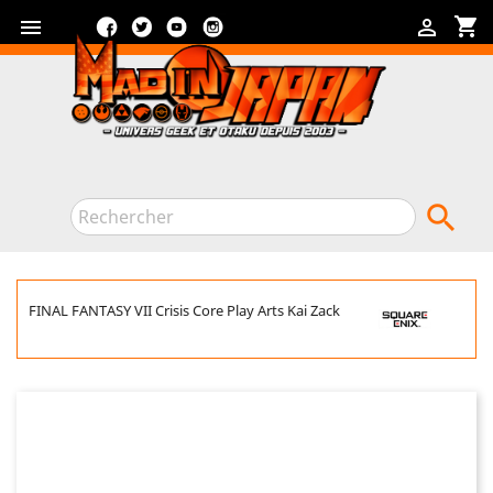
Facebook
Twitter
YouTube
Instagram
shopping_cart



FINAL FANTASY VII Crisis Core Play Arts Kai Zack