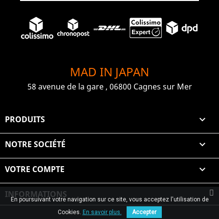
MAD IN JAPAN
58 avenue de la gare , 06800 Cagnes sur Mer
PRODUITS

NOTRE SOCIÉTÉ

VOTRE COMPTE

INFORMATIONS
En poursuivant votre navigation sur ce site, vous acceptez l'utilisation de
© 2026 Graiet Mehdi & Geelen
Cookies.
En savoir plus.
Accepter