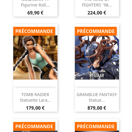
Figurine Roll...
FIGHTERS '98...
Prix
Prix
69,90 €
224,00 €
PRÉCOMMANDE
PRÉCOMMANDE
TOMB RAIDER
GRANBLUE FANTASY
Statuette Lara...
Statue...
Prix
Prix
179,00 €
879,00 €
PRÉCOMMANDE
PRÉCOMMANDE