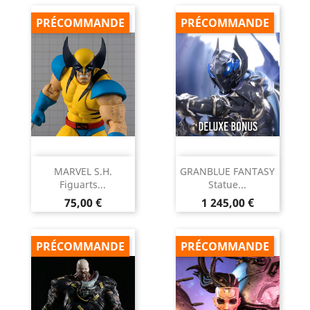
PRÉCOMMANDE
PRÉCOMMANDE
MARVEL S.H.
GRANBLUE FANTASY
Figuarts...
Statue...
Prix
Prix
75,00 €
1 245,00 €
PRÉCOMMANDE
PRÉCOMMANDE