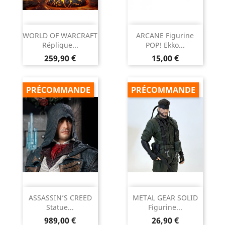
WORLD OF WARCRAFT
ARCANE Figurine
Réplique...
POP! Ekko...
Prix
Prix
259,90 €
15,00 €
PRÉCOMMANDE
PRÉCOMMANDE
ASSASSIN’S CREED
METAL GEAR SOLID
Statue...
Figurine...
Prix
Prix
989,00 €
26,90 €