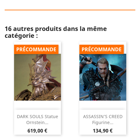
16 autres produits dans la même
catégorie :
PRÉCOMMANDE
PRÉCOMMANDE
DARK SOULS Statue
ASSASSIN’S CREED
Ornstein...
Figurine...
Prix
Prix
619,00 €
134,90 €