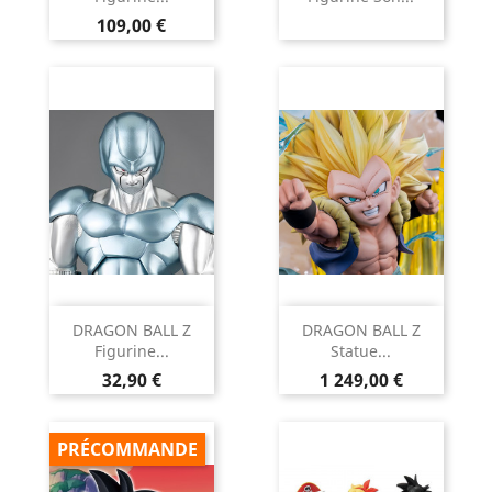
Prix
109,00 €
DRAGON BALL Z
DRAGON BALL Z
Figurine...
Statue...
Prix
Prix
32,90 €
1 249,00 €
PRÉCOMMANDE