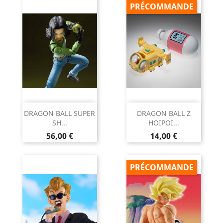
PRÉCOMMANDE
DRAGON BALL SUPER
DRAGON BALL Z
SH...
HOIPOI...
Prix
Prix
56,00 €
14,00 €
PRÉCOMMANDE