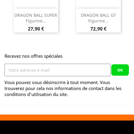
DRAGON BALL SUPER
DRAGON BALL GT
Figurine...
Figurine...
Prix
Prix
27,90 €
72,90 €
Recevez nos offres spéciales
Vous pouvez vous désinscrire à tout moment. Vous
trouverez pour cela nos informations de contact dans les
conditions d'utilisation du site.