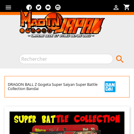
Facebook
Twitter
YouTube
Instagram
shopping_cart



DRAGON BALL Z Gogeta Super Saiyan Super Battle
Collection Bandai