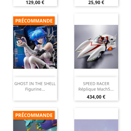
Prix
Prix
129,00 €
25,90 €
PRÉCOMMANDE
GHOST IN THE SHELL
SPEED RACER
Figurine...
Réplique Mach5...
Prix
434,00 €
PRÉCOMMANDE