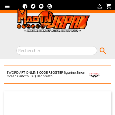
Facebook
Twitter
YouTube
Instagram
shopping_cart



SWORD ART ONLINE CODE REGISTER figurine Sinon
Ocean Caitcith EXQ Banpresto