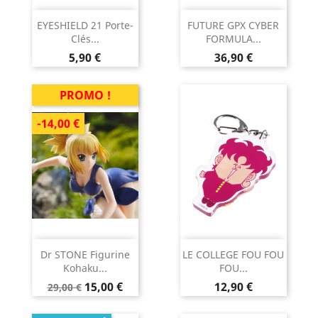
EYESHIELD 21 Porte-
FUTURE GPX CYBER
Clés...
FORMULA...
Prix
Prix
5,90 €
36,90 €
PROMO !
-14,00 €
Dr STONE Figurine
LE COLLEGE FOU FOU
Kohaku...
FOU...
Prix
Prix
Prix
15,00 €
12,90 €
29,00 €
de
base