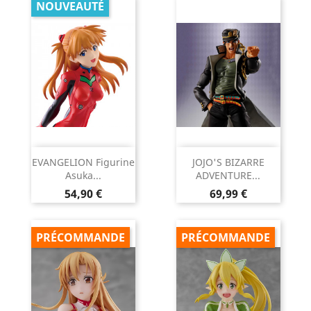
NOUVEAUTÉ
EVANGELION Figurine
JOJO'S BIZARRE
Asuka...
ADVENTURE...
Prix
Prix
54,90 €
69,99 €
PRÉCOMMANDE
PRÉCOMMANDE