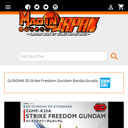
Facebook
Twitter
YouTube
Instagram
shopping_cart



GUNDAM SD Strike Freedom Gundam Bandai Gunpla