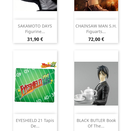
SAKAMOTO DAYS
CHAINSAW MAN S.H.
Figurine...
Figuarts...
Prix
Prix
31,90 €
72,00 €
EYESHIELD 21 Tapis
BLACK BUTLER Book
De...
Of The...