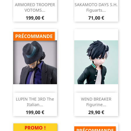
ARMORED TROOPER
SAKAMOTO DAYS S.H.
VOTOMS...
Figuarts...
Prix
Prix
199,00 €
71,00 €
PRÉCOMMANDE
LUPIN THE 3RD The
WIND BREAKER
Italian...
Figurine...
Prix
Prix
199,00 €
29,90 €
PROMO !
PRÉCOMMANDE