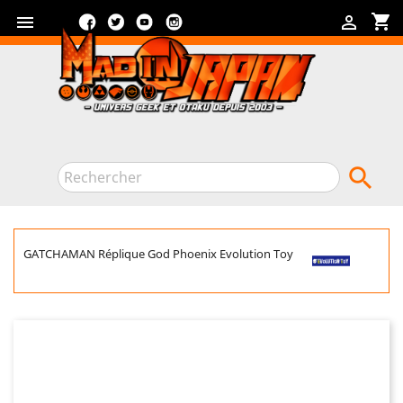
Facebook
Twitter
YouTube
Instagram
shopping_cart



GATCHAMAN Réplique God Phoenix Evolution Toy