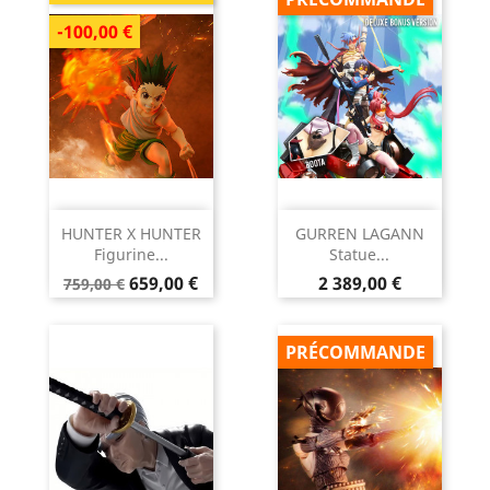
-100,00 €
HUNTER X HUNTER
GURREN LAGANN
Figurine...
Statue...
Prix
Prix
Prix
659,00 €
2 389,00 €
759,00 €
de
base
PRÉCOMMANDE