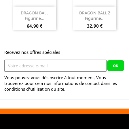
DRAGON BALL
DRAGON BALL Z
Figurine...
Figurine...
Prix
Prix
64,90 €
32,90 €
Recevez nos offres spéciales
Vous pouvez vous désinscrire à tout moment. Vous
trouverez pour cela nos informations de contact dans les
conditions d'utilisation du site.