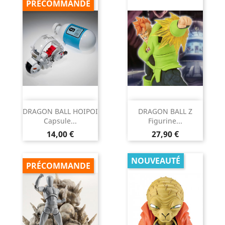
PRÉCOMMANDE
DRAGON BALL HOIPOI
DRAGON BALL Z
Capsule...
Figurine...
Prix
Prix
14,00 €
27,90 €
NOUVEAUTÉ
PRÉCOMMANDE