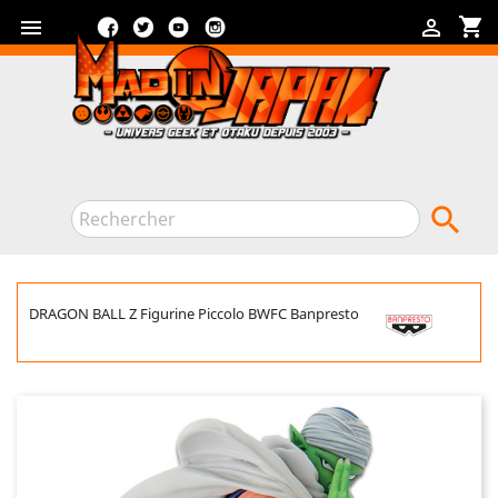
Facebook
Twitter
YouTube
Instagram
shopping_cart



DRAGON BALL Z Figurine Piccolo BWFC Banpresto