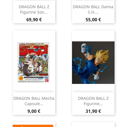
DRAGON BALL Z
DRAGON BALL Daima
Figurine Son...
S.H....
Prix
Prix
69,90 €
55,00 €
DRAGON BALL Mecha
DRAGON BALL Z
Capsule...
Figurine...
Prix
Prix
9,00 €
31,90 €