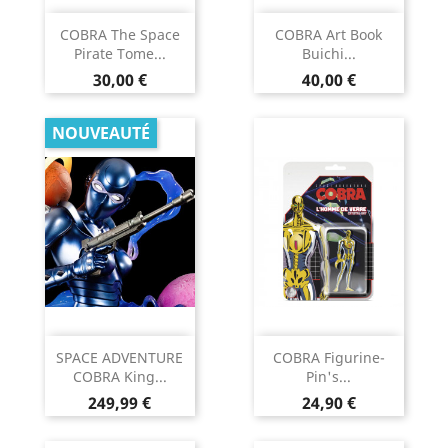
COBRA The Space
COBRA Art Book
Pirate Tome...
Buichi...
Prix
Prix
30,00 €
40,00 €
NOUVEAUTÉ
SPACE ADVENTURE
COBRA Figurine-
COBRA King...
Pin's...
Prix
Prix
249,99 €
24,90 €