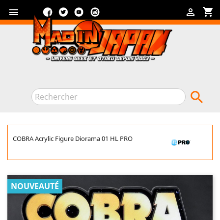
Facebook
Twitter
YouTube
Instagram
shopping_cart



COBRA Acrylic Figure Diorama 01 HL PRO
NOUVEAUTÉ