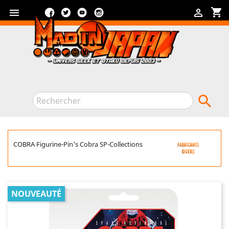
Facebook
Twitter
YouTube
Instagram
shopping_cart



COBRA Figurine-Pin's Cobra SP-Collections
NOUVEAUTÉ