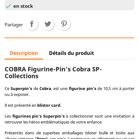

en stock
Partager
Description
Détails du produit
COBRA Figurine-Pin's Cobra SP-
Collections
Ce
Superpin's
de
Cobra
, est une
figurine pin's
de 10,5 cm à porter
ou à exposer.
Il est présenté en
blister card
.
Les
figurines pin's Superpin’s
à collectionner sont une invitation à
retrouver les héros emblématiques de votre enfance.
Présentés dans de superbes emballages blister bulle et boite aux
allures vintages (
Popy
), ces pin's à porter sur un vêtement ou un sac