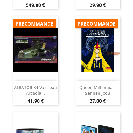
Prix
Prix
549,00 €
29,90 €
PRÉCOMMANDE
PRÉCOMMANDE
ALBATOR 84 Vaisseau
Queen Millennia –
Arcadia...
Sennen Joou
Prix
Prix
41,90 €
27,00 €