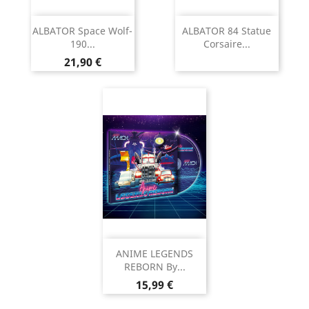
ALBATOR Space Wolf-
ALBATOR 84 Statue
190...
Corsaire...
Prix
21,90 €
ANIME LEGENDS
REBORN By...
Prix
15,99 €