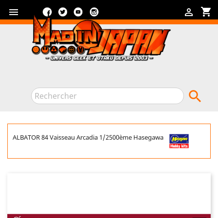
Facebook
Twitter
YouTube
Instagram
shopping_cart



ALBATOR 84 Vaisseau Arcadia 1/2500ème Hasegawa