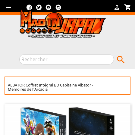
Facebook
Twitter
YouTube
Instagram
shopping_cart



ALBATOR Coffret Intégral BD Capitaine Albator -
Mémoires de l'Arcadia