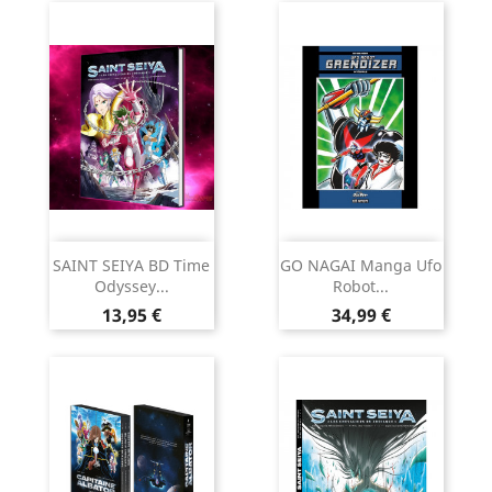
SAINT SEIYA BD Time
GO NAGAI Manga Ufo
Odyssey...
Robot...
Prix
Prix
13,95 €
34,99 €