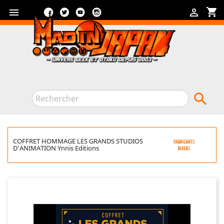
Facebook
Twitter
YouTube
Instagram
shopping_cart



COFFRET HOMMAGE LES GRANDS STUDIOS
D'ANIMATION Ynnis Editions