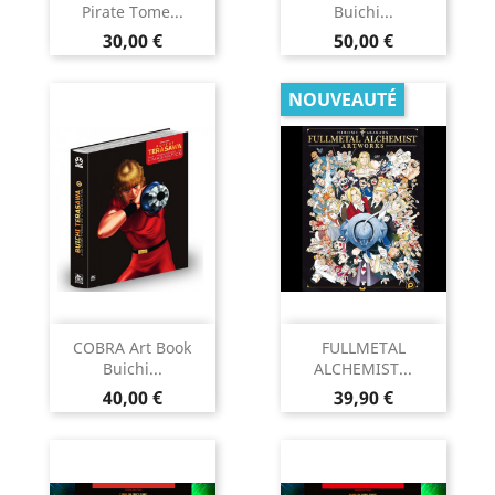
Pirate Tome...
Buichi...
Prix
Prix
30,00 €
50,00 €
NOUVEAUTÉ
COBRA Art Book
FULLMETAL
Buichi...
ALCHEMIST...
Prix
Prix
40,00 €
39,90 €