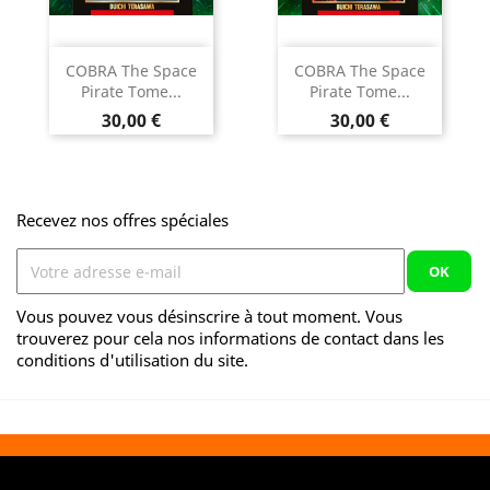
COBRA The Space
COBRA The Space
Pirate Tome...
Pirate Tome...
Prix
Prix
30,00 €
30,00 €
Recevez nos offres spéciales
Vous pouvez vous désinscrire à tout moment. Vous
trouverez pour cela nos informations de contact dans les
conditions d'utilisation du site.