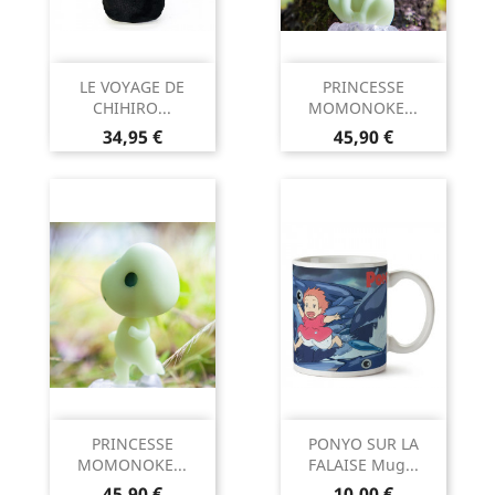
LE VOYAGE DE
PRINCESSE
CHIHIRO...
MOMONOKE...
Prix
Prix
34,95 €
45,90 €
PRINCESSE
PONYO SUR LA
MOMONOKE...
FALAISE Mug...
Prix
Prix
45,90 €
10,00 €