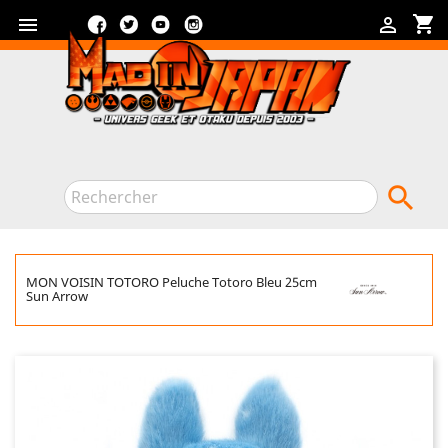
Facebook
Twitter
YouTube
Instagram
shopping_cart



MON VOISIN TOTORO Peluche Totoro Bleu 25cm
Sun Arrow