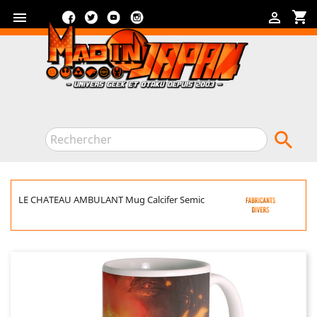
Facebook
Twitter
YouTube
Instagram
shopping_cart



LE CHATEAU AMBULANT Mug Calcifer Semic