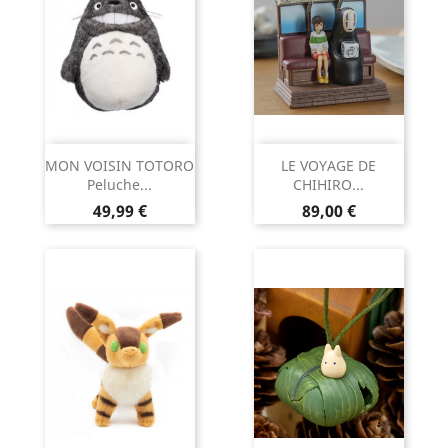
MON VOISIN TOTORO
LE VOYAGE DE
Peluche...
CHIHIRO...
Prix
Prix
49,99 €
89,00 €