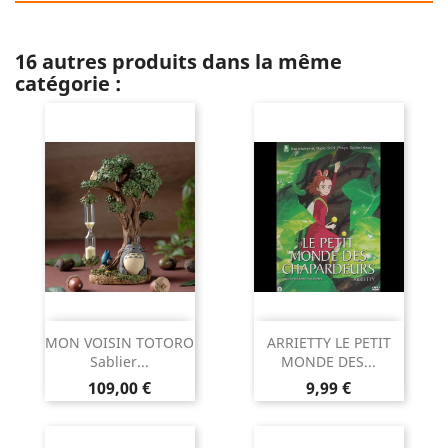
16 autres produits dans la même
catégorie :
MON VOISIN TOTORO
ARRIETTY LE PETIT
Sablier...
MONDE DES...
Prix
Prix
109,00 €
9,99 €