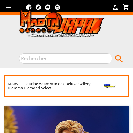
Facebook
Twitter
YouTube
Instagram
shopping_cart



MARVEL Figurine Adam Warlock Deluxe Gallery
Diorama Diamond Select