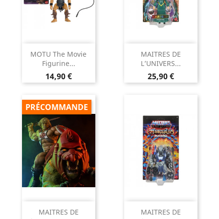
MOTU The Movie
MAITRES DE
Figurine...
L’UNIVERS...
Prix
Prix
14,90 €
25,90 €
PRÉCOMMANDE
MAITRES DE
MAITRES DE