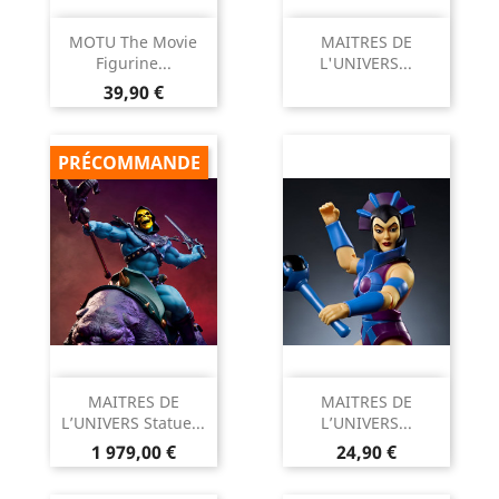
MOTU The Movie
MAITRES DE
Figurine...
L'UNIVERS...
Prix
39,90 €
PRÉCOMMANDE
MAITRES DE
MAITRES DE
L’UNIVERS Statue...
L’UNIVERS...
Prix
Prix
1 979,00 €
24,90 €