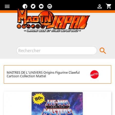
Facebook
Twitter
YouTube
Instagram
shopping_cart



MAITRES DE L’UNIVERS Origins Figurine Clawful
Cartoon Collection Mattel