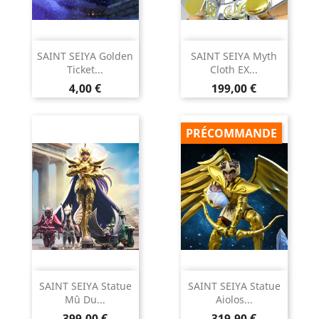
SAINT SEIYA Golden
SAINT SEIYA Myth
Ticket...
Cloth EX...
Prix
Prix
4,00 €
199,00 €
PRÉCOMMANDE
SAINT SEIYA Statue
SAINT SEIYA Statue
Mû Du...
Aiolos...
Prix
Prix
399,00 €
319,90 €