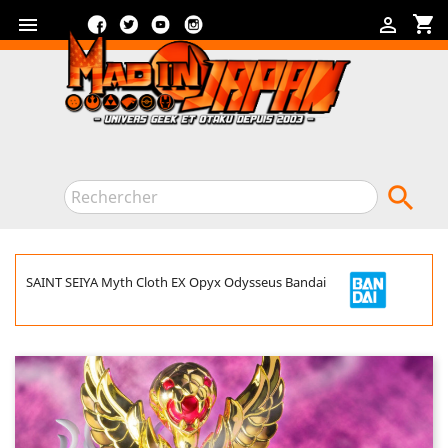
Facebook
Twitter
YouTube
Instagram
shopping_cart



SAINT SEIYA Myth Cloth EX Opyx Odysseus Bandai