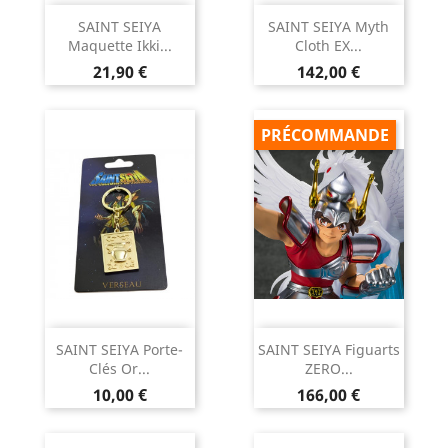
SAINT SEIYA
SAINT SEIYA Myth
Maquette Ikki...
Cloth EX...
Prix
Prix
21,90 €
142,00 €
PRÉCOMMANDE
SAINT SEIYA Porte-
SAINT SEIYA Figuarts
Clés Or...
ZERO...
Prix
Prix
10,00 €
166,00 €