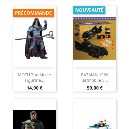
NOUVEAUTÉ
PRÉCOMMANDE
MOTU The Movie
BATMAN 1989
Figurine...
Batmobile 5...
Prix
Prix
14,90 €
59,00 €