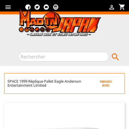
Facebook
Twitter
YouTube
Instagram
shopping_cart



SPACE 1999 Réplique Pallet Eagle Anderson
Entertainment Limited