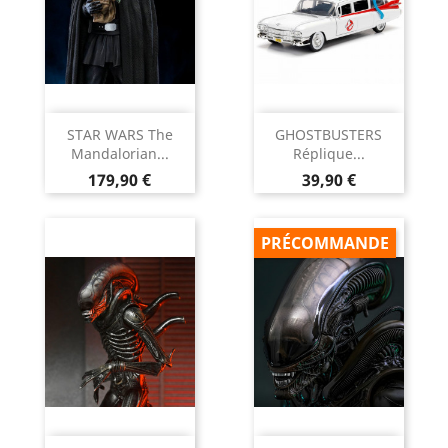
STAR WARS The
GHOSTBUSTERS
Mandalorian...
Réplique...
Prix
Prix
179,90 €
39,90 €
PRÉCOMMANDE