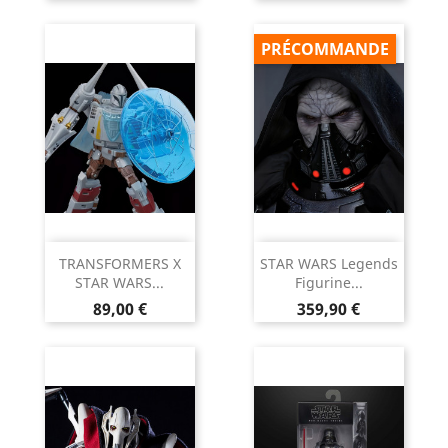
PRÉCOMMANDE
TRANSFORMERS X
STAR WARS Legends
STAR WARS...
Figurine...
Prix
Prix
89,00 €
359,90 €