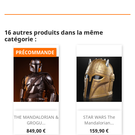
16 autres produits dans la même
catégorie :
PRÉCOMMANDE
THE MANDALORIAN &
STAR WARS The
GROGU...
Mandalorian...
Prix
Prix
849,00 €
159,90 €