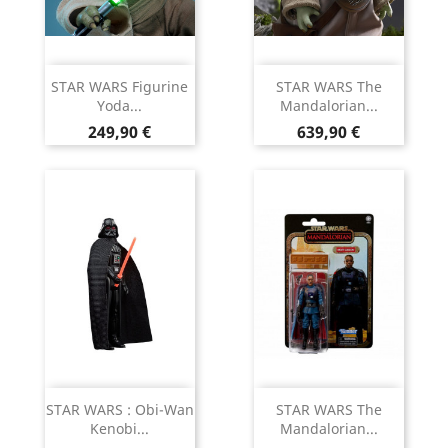
STAR WARS Figurine
STAR WARS The
Yoda...
Mandalorian...
Prix
Prix
249,90 €
639,90 €
STAR WARS : Obi-Wan
STAR WARS The
Kenobi...
Mandalorian...