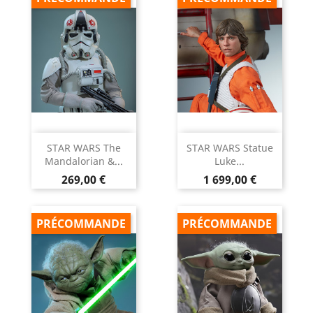
STAR WARS The
STAR WARS Statue
Mandalorian &...
Luke...
Prix
Prix
269,00 €
1 699,00 €
PRÉCOMMANDE
PRÉCOMMANDE