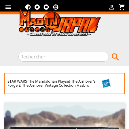
Facebook
Twitter
YouTube
Instagram
shopping_cart



STAR WARS The Mandalorian Playset The Armorer's
Forge & The Armorer Vintage Collection Hasbro