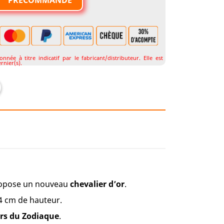
PRÉCOMMANDE

née à titre indicatif par le fabricant/distributeur. Elle est
rnier(s).
ropose un nouveau
chevalier d’or
.
 cm de hauteur.
rs du Zodiaque
.