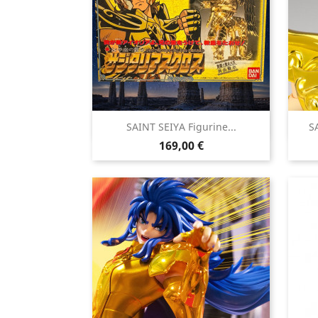

SAINT SEIYA Figurine...
S
Aperçu rapide
Prix
169,00 €