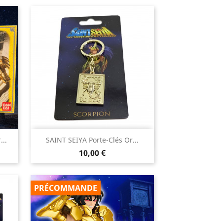

...
SAINT SEIYA Porte-Clés Or...
Aperçu rapide
Prix
10,00 €
PRÉCOMMANDE