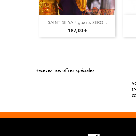

SAINT SEIYA Figuarts ZERO...
Aperçu rapide
Prix
187,00 €
Recevez nos offres spéciales
V
tr
co