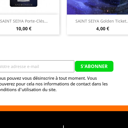


SAINT SEIYA Porte-Clés...
SAINT SEIYA Golden Ticket..
Aperçu rapide
Aperçu rapide
Prix
Prix
10,00 €
4,00 €
ous pouvez vous désinscrire à tout moment. Vous
ouverez pour cela nos informations de contact dans les
nditions d'utilisation du site.