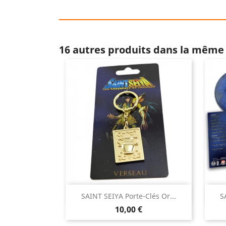
16 autres produits dans la même 

SAINT SEIYA Porte-Clés Or...
S
Aperçu rapide
Prix
10,00 €