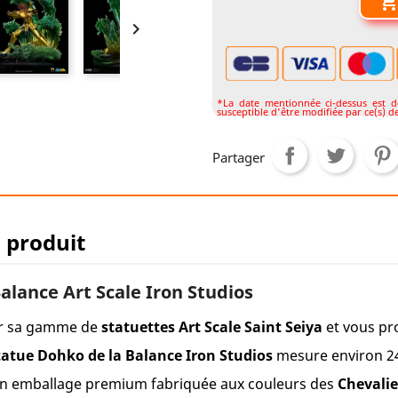

*La date mentionnée ci-dessus est don
susceptible d'être modifiée par ce(s) de
Partager
u produit
alance Art Scale Iron Studios
er sa gamme de
statuettes Art Scale Saint Seiya
et vous p
tatue Dohko de la Balance Iron Studios
mesure environ 24
un emballage premium fabriquée aux couleurs des
Chevalie