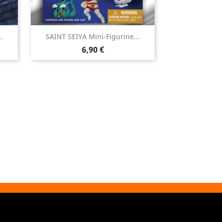

.
SAINT SEIYA Mini-Figurine...
Aperçu rapide
Prix
6,90 €