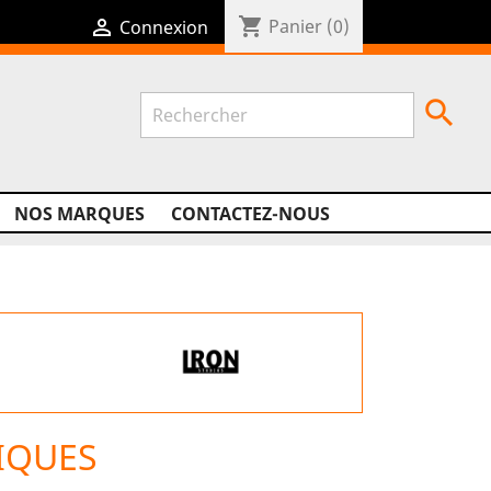
shopping_cart

Panier
(0)
Connexion

NOS MARQUES
CONTACTEZ-NOUS
IQUES