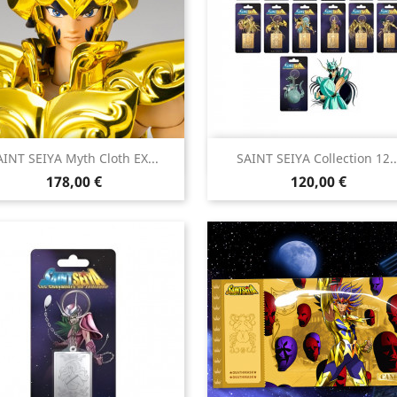


AINT SEIYA Myth Cloth EX...
SAINT SEIYA Collection 12..
Aperçu rapide
Aperçu rapide
Prix
Prix
178,00 €
120,00 €