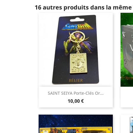
16 autres produits dans la même 

SAINT SEIYA Porte-Clés Or...
Aperçu rapide
Prix
10,00 €