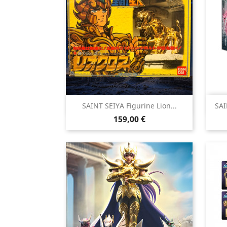

SAINT SEIYA Figurine Lion...
SAI
Aperçu rapide
Prix
159,00 €