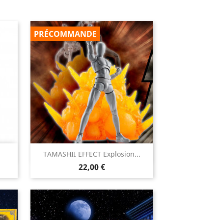
PRÉCOMMANDE

TAMASHII EFFECT Explosion...
Aperçu rapide
Prix
22,00 €