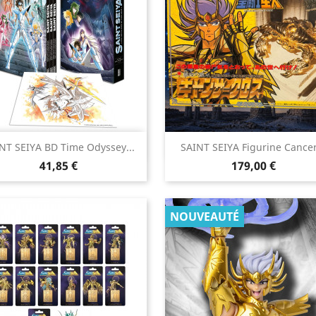


NT SEIYA BD Time Odyssey...
SAINT SEIYA Figurine Cancer
Aperçu rapide
Aperçu rapide
Prix
Prix
41,85 €
179,00 €
NOUVEAUTÉ