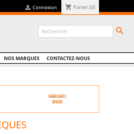
shopping_cart

Panier
(0)
Connexion

NOS MARQUES
CONTACTEZ-NOUS
IQUES