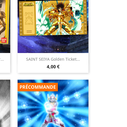

...
SAINT SEIYA Golden Ticket...
Aperçu rapide
Prix
4,00 €
PRÉCOMMANDE