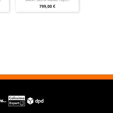

Aperçu rapide
Prix
799,00 €