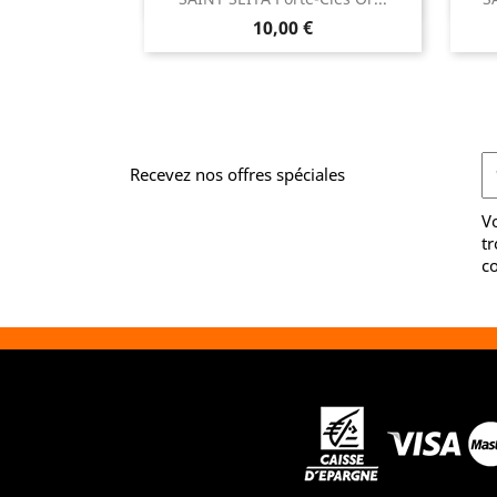

Aperçu rapide
Prix
10,00 €
Recevez nos offres spéciales
V
tr
co