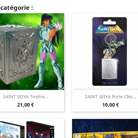
catégorie :


SAINT SEIYA Tirelire...
SAINT SEIYA Porte-Clés...
Aperçu rapide
Aperçu rapide
Prix
Prix
21,00 €
10,00 €