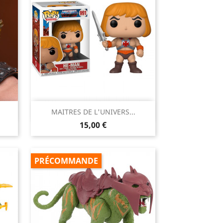

MAITRES DE L'UNIVERS...
Aperçu rapide
Prix
15,00 €
PRÉCOMMANDE