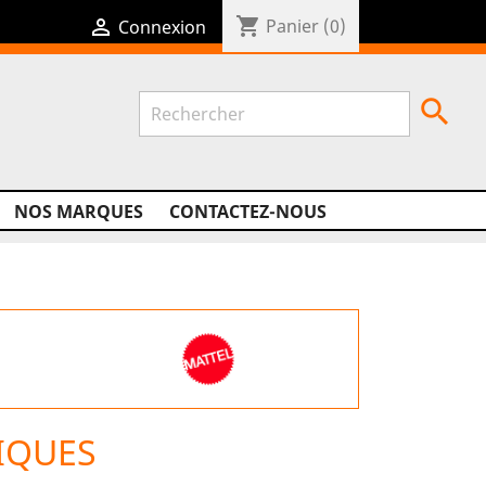
shopping_cart

Panier
(0)
Connexion

NOS MARQUES
CONTACTEZ-NOUS
IQUES