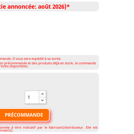
e annoncée: août 2026)*
mande. Il vous sera expédié à sa sortie.
s en précommande et des produits déjà en stock, la commande
ticles disponibles.
PRÉCOMMANDE

née à titre indicatif par le fabricant/distributeur. Elle est
rnier(s).