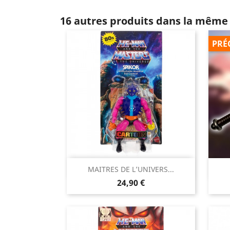
16 autres produits dans la même 
PRÉ

MAITRES DE L’UNIVERS...
Aperçu rapide
Prix
24,90 €