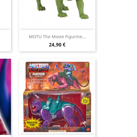

MOTU The Movie Figurine...
Aperçu rapide
Prix
24,90 €