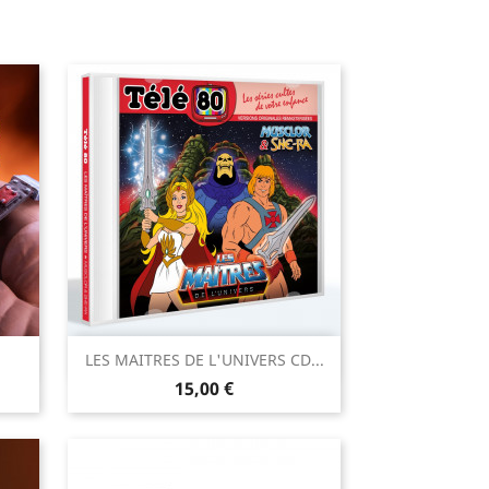

LES MAITRES DE L'UNIVERS CD...
Aperçu rapide
Prix
15,00 €