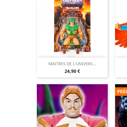

MAITRES DE L’UNIVERS...
Aperçu rapide
Prix
24,90 €
PRÉ