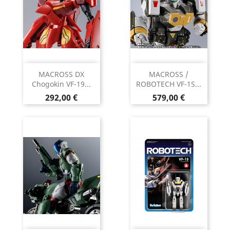
MACROSS DX
MACROSS /
Chogokin VF-19...
ROBOTECH VF-1S...
Prix
Prix
292,00 €
579,00 €