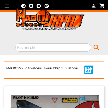
Facebook
Twitter
YouTube
Instagram
shopping_cart



MACROSS VF-1A Valkyrie Hikaru Ichijo 1 55 Bandai