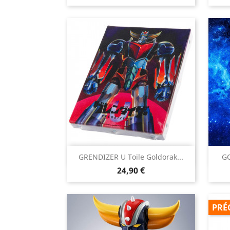

GRENDIZER U Toile Goldorak...
GO
Aperçu rapide
Prix
24,90 €
PRÉ