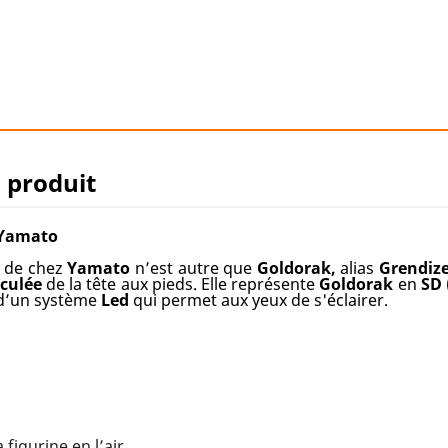
u produit
 Yamato
de chez
Yamato
n’est autre que
Goldorak,
alias
Grendiz
iculée
de la tête aux pieds. Elle représente
Goldorak
en
SD
d’un système
Led
qui permet aux yeux de s'éclairer.
 figurine en l’air.