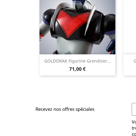

GOLDORAK Figurine Grendizer...
G
Aperçu rapide
Prix
71,00 €
Recevez nos offres spéciales
V
tr
co