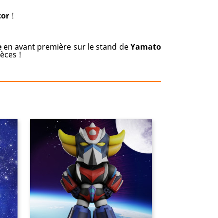
cor
!
e
en avant première sur le stand de
Yamato
èces !