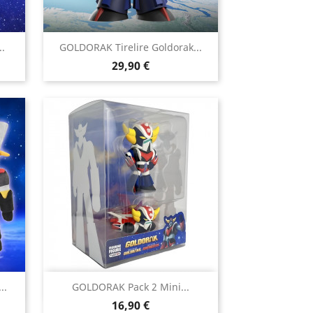

.
GOLDORAK Tirelire Goldorak...
Aperçu rapide
Prix
29,90 €

..
GOLDORAK Pack 2 Mini...
Aperçu rapide
Prix
16,90 €