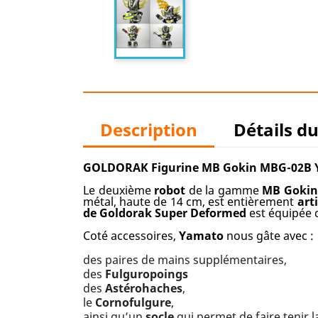
Description
Détails d
GOLDORAK Figurine MB Gokin MBG-02B
Le deuxième
robot
de la gamme
MB Gokin
métal, haute de 14 cm, est entièrement
art
de Goldorak Super Deformed
est équipée 
Coté accessoires,
Yamato
nous gâte avec :
des paires de mains supplémentaires,
des
Fulguropoings
des
Astérohaches
,
le
Cornofulgure
,
ainsi qu’un
socle
qui permet de faire tenir la