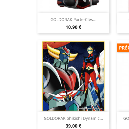

GOLDORAK Porte-Clés...
Aperçu rapide
Prix
10,90 €
PRÉ

GOLDORAK Shikishi Dynamic...
GO
Aperçu rapide
Prix
39,00 €