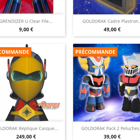


GRENDIZER U Clear File...
GOLDORAK Cadre Plastron..
Aperçu rapide
Aperçu rapide
Prix
Prix
9,00 €
49,00 €
COMMANDE
PRÉCOMMANDE


LDORAK Réplique Casque...
GOLDORAK Pack 2 Peluches.
Aperçu rapide
Aperçu rapide
Prix
Prix
249,00 €
39,00 €