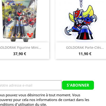


OLDORAK Figurine Mini...
GOLDORAK Porte-Clés...
Aperçu rapide
Aperçu rapide
Prix
Prix
37,90 €
11,90 €
ous pouvez vous désinscrire à tout moment. Vous
ouverez pour cela nos informations de contact dans les
nditions d'utilisation du site.