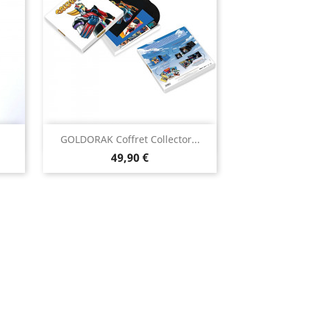

GOLDORAK Coffret Collector...
Aperçu rapide
Prix
49,90 €