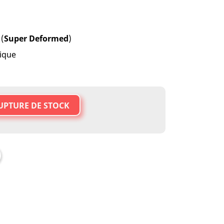
 (
Super Deformed
)
ique
UPTURE DE STOCK