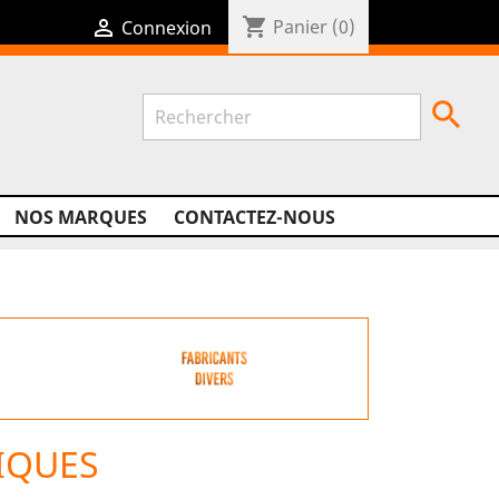
shopping_cart

Panier
(0)
Connexion

NOS MARQUES
CONTACTEZ-NOUS
IQUES