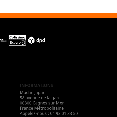
INFORMATIONS
Mad in Japan
58 avenue de la gare
06800 Cagnes sur Mer
France Métropolitaine
Appelez-nous :
04 93 01 33 50