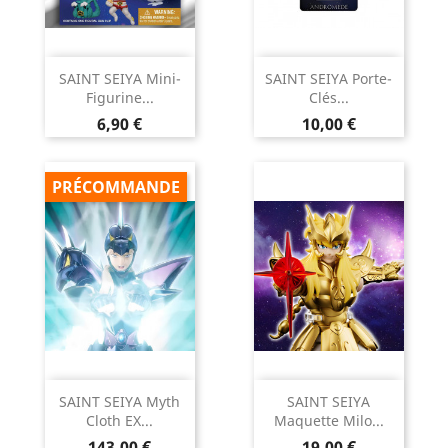
SAINT SEIYA Mini-
SAINT SEIYA Porte-
Figurine...
Clés...
Prix
Prix
6,90 €
10,00 €
PRÉCOMMANDE
SAINT SEIYA Myth
SAINT SEIYA
Cloth EX...
Maquette Milo...
Prix
Prix
143,00 €
19,00 €