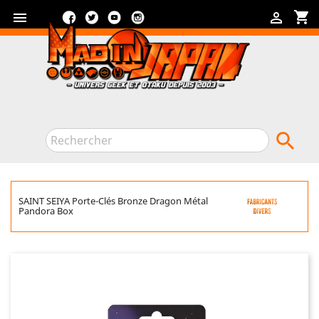
Facebook
Twitter
YouTube
Instagram
shopping_cart



SAINT SEIYA Porte-Clés Bronze Dragon Métal
Pandora Box