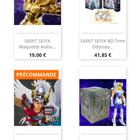
SAINT SEIYA
SAINT SEIYA BD Time
Maquette Aiolia...
Odyssey...
Prix
Prix
19,00 €
41,85 €
PRÉCOMMANDE