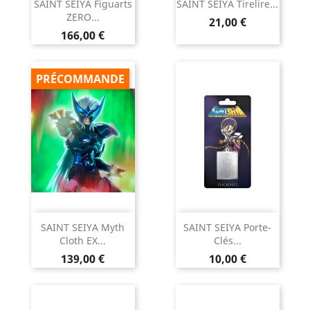
SAINT SEIYA Figuarts
SAINT SEIYA Tirelire...
ZERO...
Prix
21,00 €
Prix
166,00 €
PRÉCOMMANDE
SAINT SEIYA Myth
SAINT SEIYA Porte-
Cloth EX...
Clés...
Prix
Prix
139,00 €
10,00 €