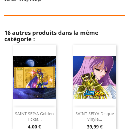
16 autres produits dans la même
catégorie :
SAINT SEIYA Golden
SAINT SEIYA Disque
Ticket...
Vinyle...
Prix
Prix
4,00 €
39,99 €