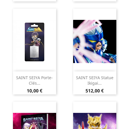
SAINT SEIYA Porte-
SAINT SEIYA Statue
Clés...
Ikigai...
Prix
Prix
10,00 €
512,00 €