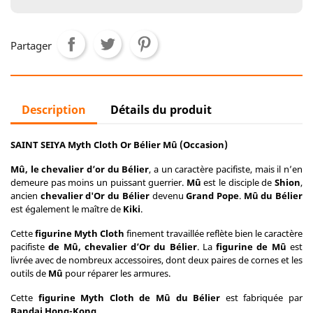
Partager
Description
Détails du produit
SAINT SEIYA Myth Cloth Or Bélier Mû (Occasion)
Mû, le chevalier d’or du Bélier
, a un caractère pacifiste, mais il n’en
demeure pas moins un puissant guerrier.
Mû
est le disciple de
Shion
,
ancien
chevalier d'Or du Bélier
devenu
Grand Pope
.
Mû du Bélier
est également le maître de
Kiki
.
Cette
figurine Myth Cloth
finement travaillée reflète bien le caractère
pacifiste
de Mû, chevalier d’Or du Bélier
. La
figurine de Mû
est
livrée avec de nombreux accessoires, dont deux paires de cornes et les
outils de
Mû
pour réparer les armures.
Cette
figurine Myth Cloth de Mû du Bélier
est fabriquée par
Bandai Hong-Kong.