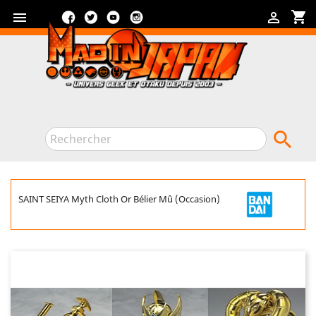
Facebook
Twitter
YouTube
Instagram
shopping_cart



SAINT SEIYA Myth Cloth Or Bélier Mû (Occasion)