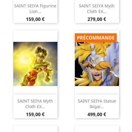
SAINT SEIYA Figurine
SAINT SEIYA Myth
Lion...
Cloth EX...
Prix
Prix
159,00 €
279,00 €
PRÉCOMMANDE
SAINT SEIYA Myth
SAINT SEIYA Statue
Cloth EX...
Ikigai...
Prix
Prix
159,00 €
499,00 €