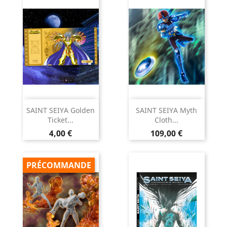
SAINT SEIYA Golden
SAINT SEIYA Myth
Ticket...
Cloth...
Prix
Prix
4,00 €
109,00 €
PRÉCOMMANDE