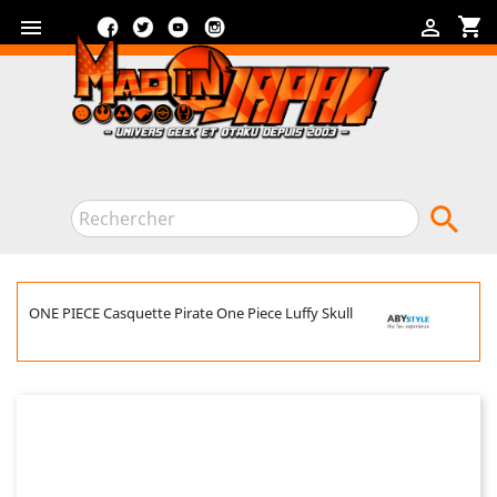
Facebook
Twitter
YouTube
Instagram
shopping_cart



ONE PIECE Casquette Pirate One Piece Luffy Skull