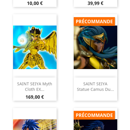
Prix
Prix
10,00 €
39,99 €
PRÉCOMMANDE
SAINT SEIYA Myth
SAINT SEIYA
Cloth EX...
Statue Camus Du...
Prix
169,00 €
PRÉCOMMANDE