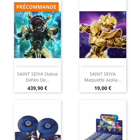
PRÉCOMMANDE
SAINT SEIYA Statue
SAINT SEIYA
Dohko De...
Maquette Aiolia...
Prix
Prix
439,90 €
19,00 €