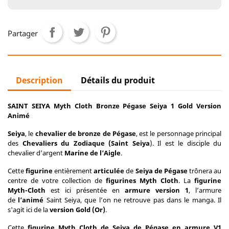
Partager
Description
Détails du produit
SAINT SEIYA Myth Cloth Bronze Pégase Seiya 1 Gold Version
Animé
Seiya
, le
chevalier de bronze de Pégase
, est le personnage principal
des
Chevaliers du Zodiaque (Saint Seiya
). Il est le disciple du
chevalier d’argent
Marine de l’Aigle
.
Cette
figurine
entièrement
articulée
de
Seiya de Pégase
trônera au
centre de votre collection de
figurines Myth Cloth
. La
figurine
Myth-Cloth
est ici présentée en
armure version 1
, l’armure
de
l’animé
Saint Seiya, que l’on ne retrouve pas dans le manga. Il
s'agit ici de la
version Gold (Or)
.
Cette
figurine Myth Cloth de Seiya de Pégase en armure V1