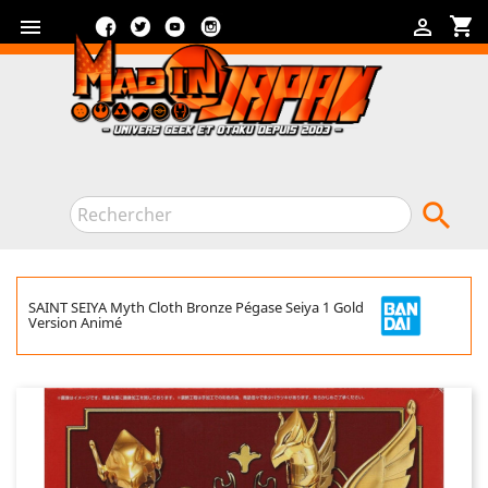
Facebook
Twitter
YouTube
Instagram
shopping_cart



SAINT SEIYA Myth Cloth Bronze Pégase Seiya 1 Gold
Version Animé