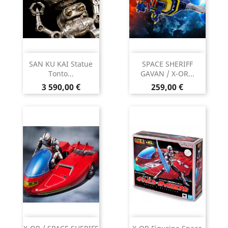
SAN KU KAI Statue
SPACE SHERIFF
Tonto...
GAVAN / X-OR...
Prix
Prix
3 590,00 €
259,00 €