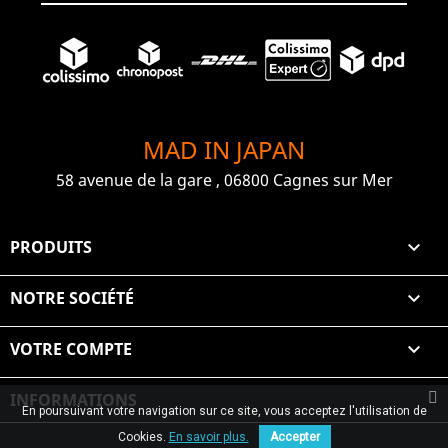
MAD IN JAPAN
58 avenue de la gare , 06800 Cagnes sur Mer
PRODUITS

NOTRE SOCIÉTÉ

VOTRE COMPTE

INFORMATIONS
En poursuivant votre navigation sur ce site, vous acceptez l'utilisation de
© 2026 Graiet Mehdi & Geelen
Cookies.
En savoir plus.
Accepter