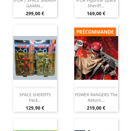
X-OR / SPACE SHERIFF
X-OR Figurine Space
GAVAN...
Sheriff...
Prix
Prix
299,00 €
169,00 €
PRÉCOMMANDE
SPACE SHERIFFS
POWER RANGERS The
Pack...
Return...
Prix
Prix
129,90 €
219,00 €