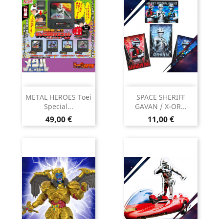
METAL HEROES Toei
SPACE SHERIFF
Special...
GAVAN / X-OR...
Prix
Prix
49,00 €
11,00 €