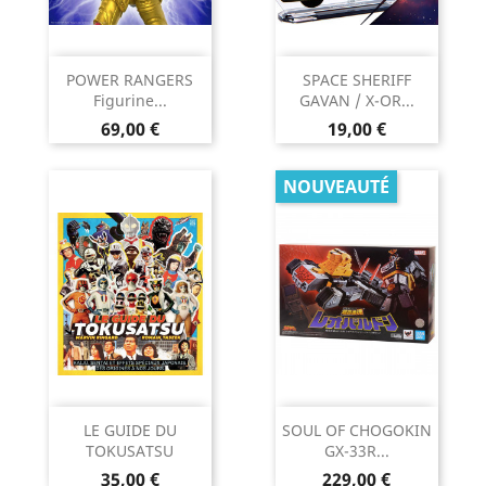
POWER RANGERS
SPACE SHERIFF
Figurine...
GAVAN / X-OR...
Prix
Prix
69,00 €
19,00 €
NOUVEAUTÉ
LE GUIDE DU
SOUL OF CHOGOKIN
TOKUSATSU
GX-33R...
Prix
Prix
35,00 €
229,00 €