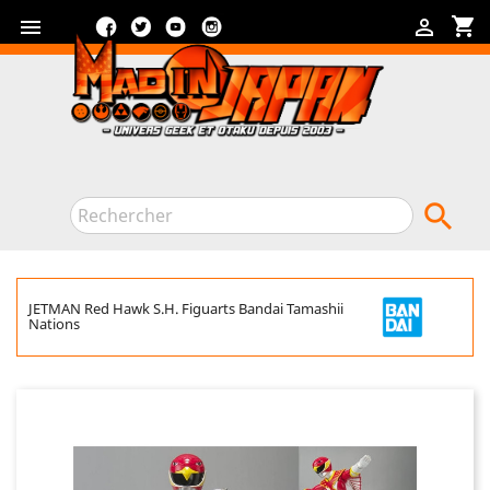
Facebook
Twitter
YouTube
Instagram
shopping_cart



JETMAN Red Hawk S.H. Figuarts Bandai Tamashii
Nations