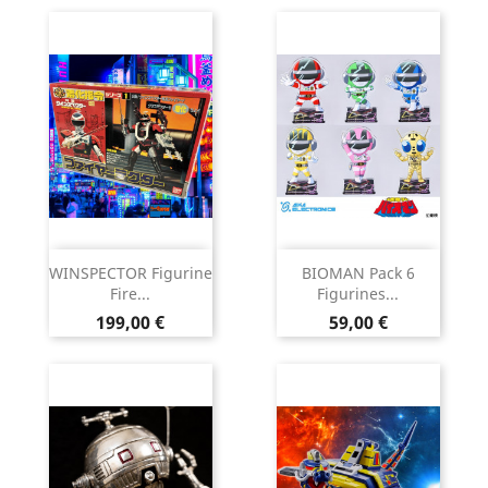
WINSPECTOR Figurine
BIOMAN Pack 6
Fire...
Figurines...
Prix
Prix
199,00 €
59,00 €