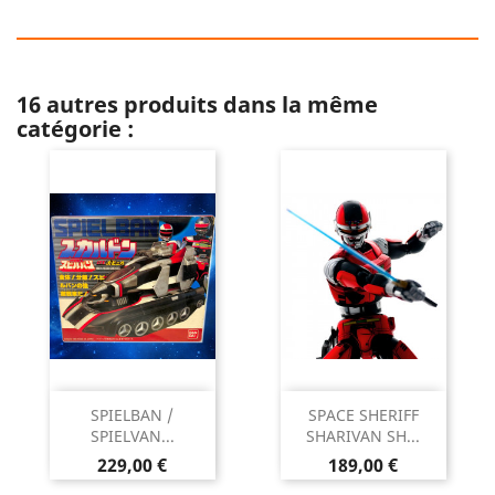
16 autres produits dans la même
catégorie :
SPIELBAN /
SPACE SHERIFF
SPIELVAN...
SHARIVAN SH...
Prix
Prix
229,00 €
189,00 €