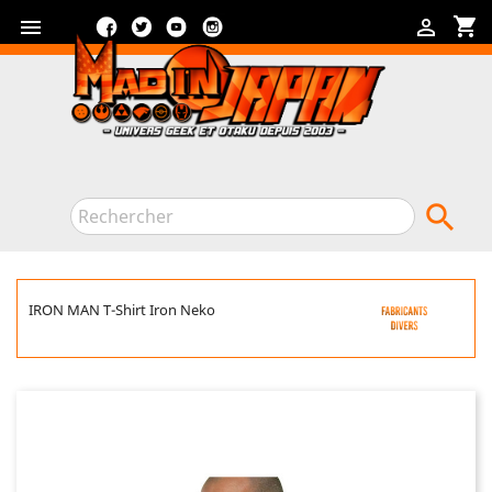
Facebook
Twitter
YouTube
Instagram
shopping_cart



IRON MAN T-Shirt Iron Neko