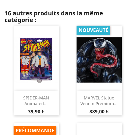
16 autres produits dans la même
catégorie :
NOUVEAUTÉ
SPIDER-MAN
MARVEL Statue
Animated...
Venom Premium...
Prix
Prix
39,90 €
889,00 €
PRÉCOMMANDE