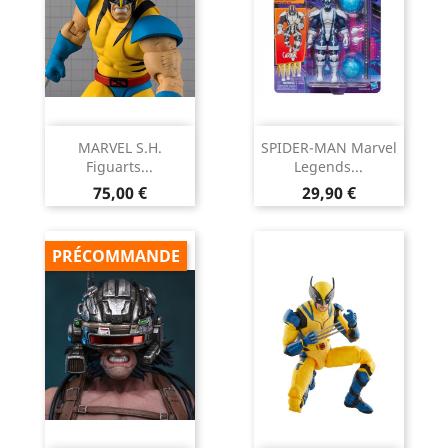
MARVEL S.H.
SPIDER-MAN Marvel
Figuarts...
Legends...
Prix
Prix
75,00 €
29,90 €
PRÉCOMMANDE