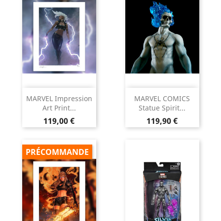
MARVEL Impression
MARVEL COMICS
Art Print...
Statue Spirit...
Prix
Prix
119,00 €
119,90 €
PRÉCOMMANDE