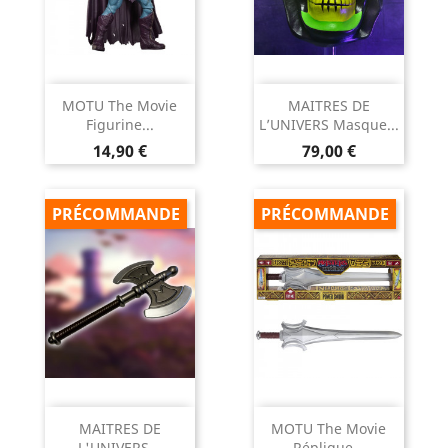
MOTU The Movie
MAITRES DE
Figurine...
L’UNIVERS Masque...
Prix
Prix
14,90 €
79,00 €
PRÉCOMMANDE
PRÉCOMMANDE
MAITRES DE
MOTU The Movie
L'UNIVERS...
Réplique...