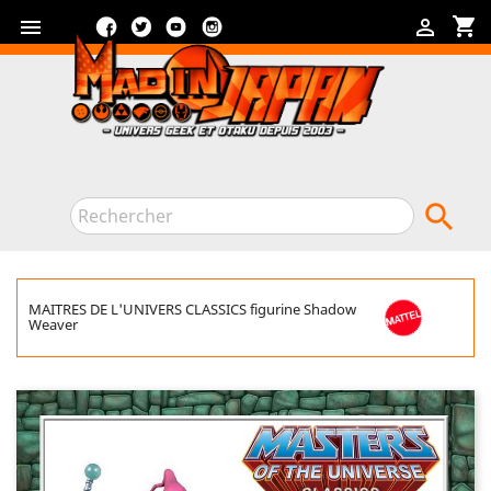
Facebook
Twitter
YouTube
Instagram
shopping_cart



MAITRES DE L'UNIVERS CLASSICS figurine Shadow
Weaver