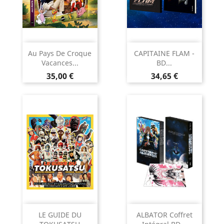
Au Pays De Croque
CAPITAINE FLAM -
Vacances...
BD...
Prix
Prix
35,00 €
34,65 €
LE GUIDE DU
ALBATOR Coffret