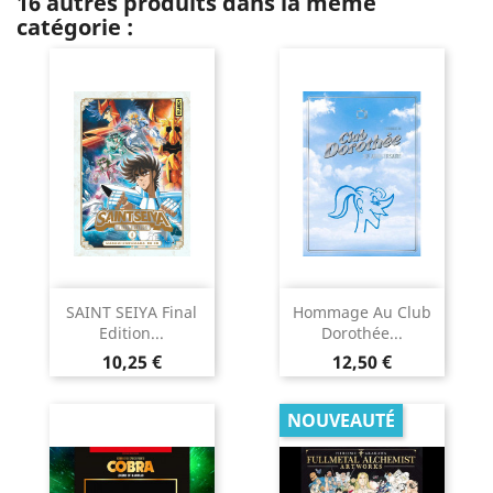
16 autres produits dans la même
catégorie :
SAINT SEIYA Final
Hommage Au Club
Edition...
Dorothée...
Prix
Prix
10,25 €
12,50 €
NOUVEAUTÉ