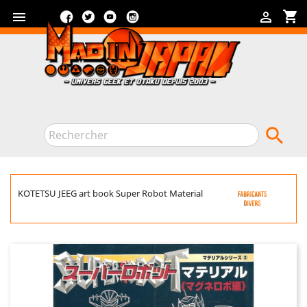
Facebook
Twitter
YouTube
Instagram
shopping_cart



KOTETSU JEEG art book Super Robot Material