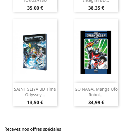
TOKUSATSU
Intégral BD...
Prix
Prix
35,00 €
38,35 €
SAINT SEIYA BD Time
GO NAGAI Manga Ufo
Odyssey...
Robot...
Prix
Prix
13,50 €
34,99 €
Recevez nos offres spéciales