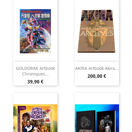
GOLDORAK Artbook
AKIRA Artbook Akira...
Chroniques...
Prix
200,00 €
Prix
39,90 €