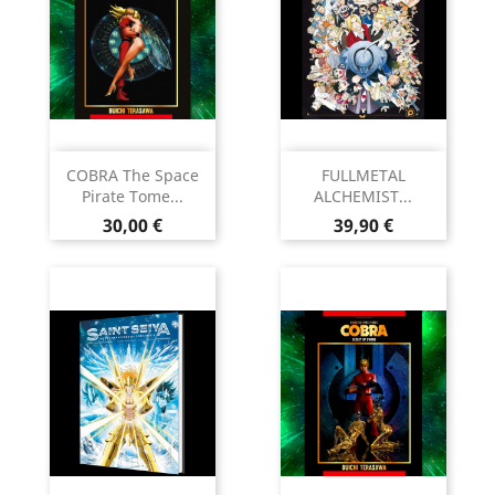
COBRA The Space
FULLMETAL
Pirate Tome...
ALCHEMIST...
Prix
Prix
30,00 €
39,90 €