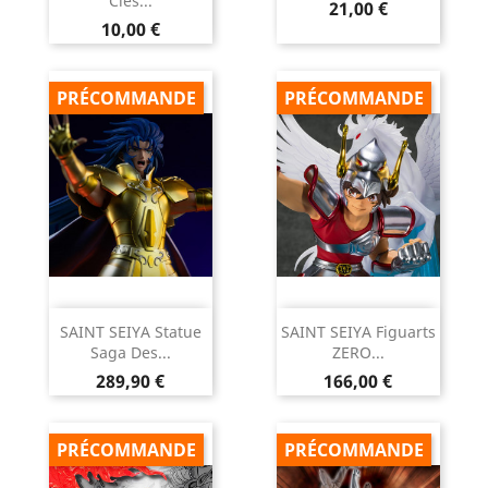
Clés...
Prix
21,00 €
Prix
10,00 €
PRÉCOMMANDE
PRÉCOMMANDE
SAINT SEIYA Statue
SAINT SEIYA Figuarts
Saga Des...
ZERO...
Prix
Prix
289,90 €
166,00 €
PRÉCOMMANDE
PRÉCOMMANDE