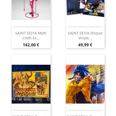
SAINT SEIYA Myth
SAINT SEIYA Disque
Cloth Ex...
Vinyle...
Prix
Prix
142,00 €
49,99 €