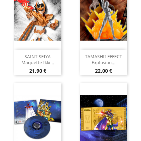
SAINT SEIYA
TAMASHII EFFECT
Maquette Ikki...
Explosion...
Prix
Prix
21,90 €
22,00 €