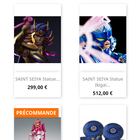
SAINT SEIYA Statue...
SAINT SEIYA Statue
Ikigai...
Prix
299,00 €
Prix
512,00 €
PRÉCOMMANDE