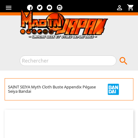
Facebook
Twitter
YouTube
Instagram
shopping_cart



SAINT SEIYA Myth Cloth Buste Appendix Pégase
Seiya Bandai