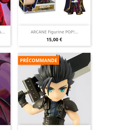

...
ARCANE Figurine POP!...
Aperçu rapide
Prix
15,00 €
PRÉCOMMANDE