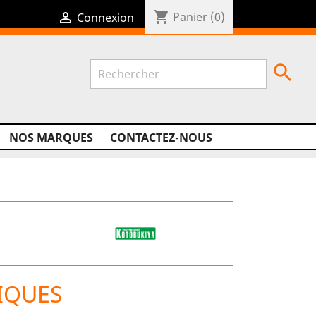
shopping_cart

Panier
(0)
Connexion

NOS MARQUES
CONTACTEZ-NOUS
IQUES