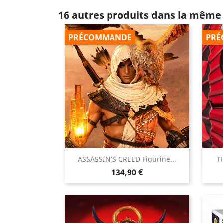
16 autres produits dans la même 
PRÉCOMMANDE
PRÉ

ASSASSIN’S CREED Figurine...
T
Aperçu rapide
Prix
134,90 €