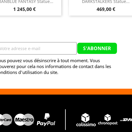


RANBLUE FANTASY Statue...
DARKSTALKERS Statue...
Aperçu rapide
Aperçu rapide
Prix
Prix
1 245,00 €
469,00 €
ous pouvez vous désinscrire à tout moment. Vous
ouverez pour cela nos informations de contact dans les
nditions d'utilisation du site.