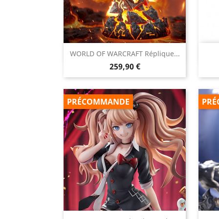

WORLD OF WARCRAFT Réplique...
Aperçu rapide
Prix
259,90 €
PRÉCOMMANDE
PRÉ