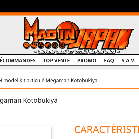
RÉCOMMANDES
TOP VENTE
PROMO
FAQ
S.A.V.
model kit articulé Megaman Kotobukiya
egaman Kotobukiya
CARACTÉRIST