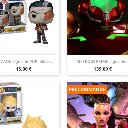


CANE Figurine POP! Silco...
METROID PRIME Figurine..
Aperçu rapide
Aperçu rapide
Prix
Prix
15,00 €
139,00 €
PRÉCOMMANDE