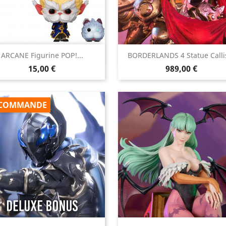


ARCANE Figurine POP!...
BORDERLANDS 4 Statue Callis
Aperçu rapide
Aperçu rapide
Prix
Prix
15,00 €
989,00 €
COMMANDE