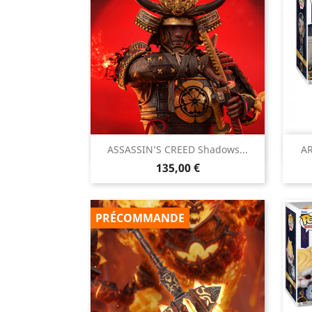

ASSASSIN’S CREED Shadows...
AR
Aperçu rapide
Prix
135,00 €
PRÉCOMMANDE