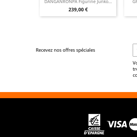

DANGANRONPA Figurine Junko...
G
Aperçu rapide
Prix
239,00 €
Recevez nos offres spéciales
V
tr
co