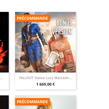
PRÉCOMMANDE

..
FALLOUT Statue Lucy MacLean...
Aperçu rapide
Prix
1 669,00 €
PRÉCOMMANDE