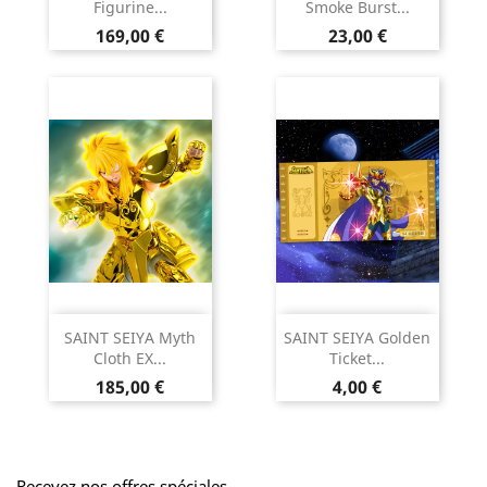
Figurine...
Smoke Burst...
Prix
Prix
169,00 €
23,00 €
SAINT SEIYA Myth
SAINT SEIYA Golden
Cloth EX...
Ticket...
Prix
Prix
185,00 €
4,00 €
Recevez nos offres spéciales