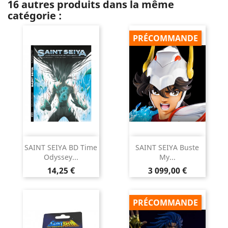
16 autres produits dans la même
catégorie :
PRÉCOMMANDE
SAINT SEIYA BD Time
SAINT SEIYA Buste
Odyssey...
My...
Prix
Prix
14,25 €
3 099,00 €
PRÉCOMMANDE