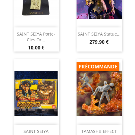
SAINT SEIYA Porte-
SAINT SEIYA Statue...
Clés Or...
Prix
279,90 €
Prix
10,00 €
PRÉCOMMANDE
SAINT SEIYA
TAMASHII EFFECT