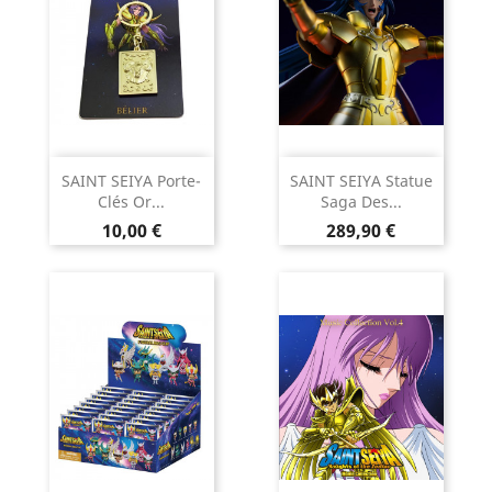
SAINT SEIYA Porte-
SAINT SEIYA Statue
Clés Or...
Saga Des...
Prix
Prix
10,00 €
289,90 €