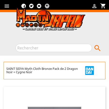
Facebook
Twitter
YouTube
Instagram
shopping_cart



SAINT SEIYA Myth Cloth Bronze Pack de 2 Dragon
Noir + Cygne Noir