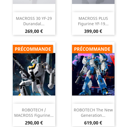
MACROSS 30 YF-29
MACROSS PLUS
Durandal...
Figurine YF-19...
Prix
Prix
269,00 €
399,00 €
PRÉCOMMANDE
PRÉCOMMANDE
ROBOTECH /
ROBOTECH The New
MACROSS Figurine...
Generation...
Prix
Prix
290,00 €
619,00 €