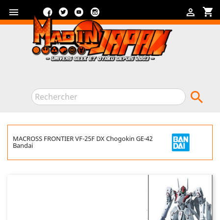
Facebook
Twitter
YouTube
Instagram
shopping_cart



MACROSS FRONTIER VF-25F DX Chogokin GE-42
Bandai