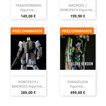
TRANSFORMERS
MACROSS /
Figurine...
ROBOTECH Figurine...
Prix
Prix
149,00 €
199,90 €
PRÉCOMMANDE
PRÉCOMMANDE
ROBOTECH /
EVANGELION
MACROSS Figurine...
Figurine...
Prix
Prix
289,00 €
499,00 €