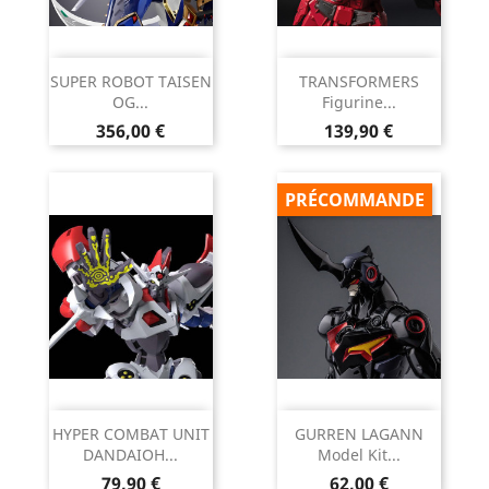
SUPER ROBOT TAISEN
TRANSFORMERS
OG...
Figurine...
Prix
Prix
356,00 €
139,90 €
PRÉCOMMANDE
HYPER COMBAT UNIT
GURREN LAGANN
DANDAIOH...
Model Kit...
Prix
Prix
79,90 €
62,00 €