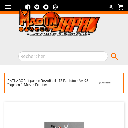
Facebook
Twitter
YouTube
Instagram
shopping_cart



PATLABOR figurine Revoltech 42 Patlabor AV-98
Ingram 1 Movie Edition