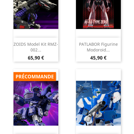
ZOIDS Model Kit RMZ-
PATLABOR Figurine
002...
Modoroid...
Prix
Prix
65,90 €
45,90 €
PRÉCOMMANDE